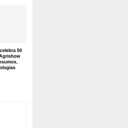
celebra 50
 Agrishow
insumos,
nologias