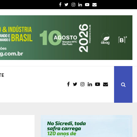
Facebook
Twitter
Instagram
Linkedin
Youtube
Email
TE