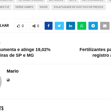
NESTLÉ
VERDE CAMPO
VIGOR
VOLATILIDADE DE CUSTOS E DE PREÇOS
LHAR
0
0
R
umenta e atinge 19,02%
Fertilizantes p
eiras de SP e MG
registro
Mario
TS