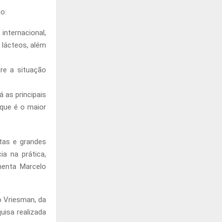
o:
internacional,
 lácteos, além
bre a situação
 as principais
que é o maior
stas e grandes
a na prática,
menta Marcelo
o Vriesman, da
uisa realizada