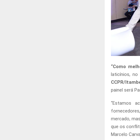
“Como melho
laticínios, n
CCPR/Itambé
painel será P
“Estamos ac
fornecedores
mercado, mas
que os confli
Marcelo Carval