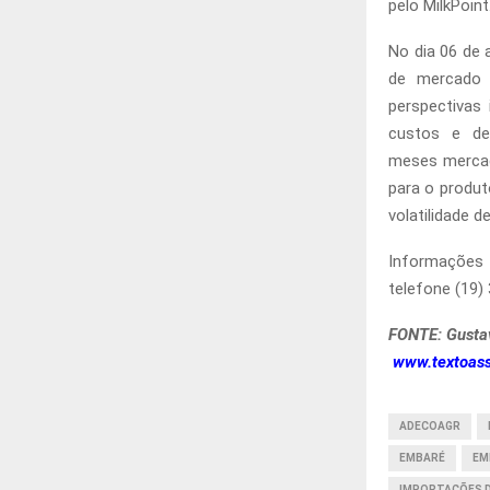
pelo MilkPoint
No dia 06 de 
de mercado d
perspectivas 
custos e de
meses mercad
para o produt
volatilidade d
Informações
telefone (19)
FONTE: Gusta
www.textoass
ADECOAGR
EMBARÉ
EM
IMPORTAÇÕES D