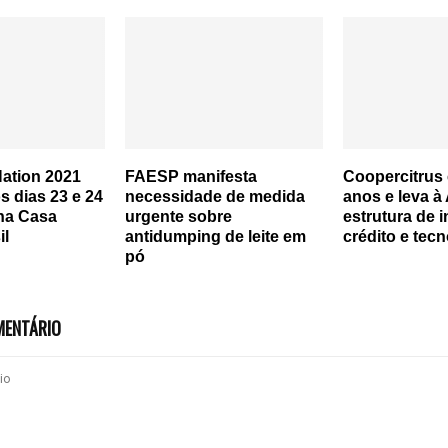
Nation 2021
FAESP manifesta
Coopercitrus 
s dias 23 e 24
necessidade de medida
anos e leva à
na Casa
urgente sobre
estrutura de 
il
antidumping de leite em
crédito e tec
pó
MENTÁRIO