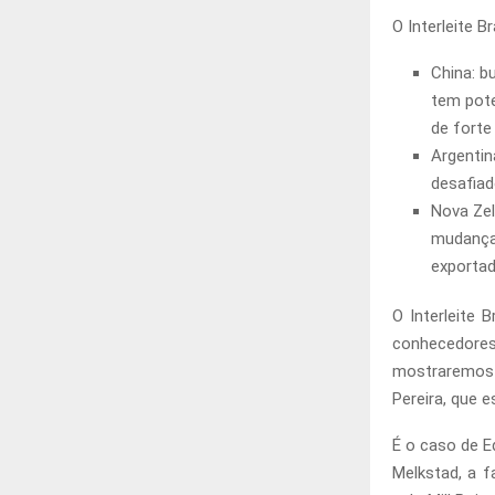
O Interleite 
China: b
tem pote
de forte
Argentin
desafiad
Nova Zel
mudança
exportad
O Interleite 
conhecedores
mostraremos 
Pereira, que 
É o caso de E
Melkstad, a f