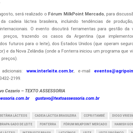
.
agosto, será realizado o
Fórum MilkPoint Mercado
, para discuss
a cadeia láctea brasileira, incluindo tendências de produç
internacionais. O evento discutirá ferramentas para gestão da v
 preços, trazendo os casos da Argentina (que implement
os futuros para o leite), dos Estados Unidos (que operam segu
or) e da Nova Zelândia (onde a Fonterra iniciou um programa que vi
e preços).
 adicionais:
www.interleite.com.br
, e-mail
eventos@agripoin
 3432-2199.
vo Cezario – TEXTO ASSESSORIA
essoria.com.br
gustavo@textoassessoria.com.br
BETÂNIA LÁCTEOS
CADEIA LÁCTEA BRASILEIRA
CCPR/ITAMBÉ
DIOGO VRIES
BRAPA GADO DE LEITE
FONTERRA
FÓRUM MILKPOINT MERCADO
HAMISH GO
E LÁCTEO
INTERLEITE BRASIL
LATICÍNIOS
LEITE
LEITE ORGÂNICO