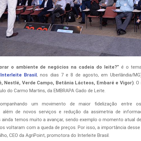
rar o ambiente de negócios na cadeia do leite?”
é o tema 
o
Interleite Brasil
, nos dias 7 e 8 de agosto, em Uberlândia/MG).
, Nestlé, Verde Campo, Betânia Lácteos, Embaré e Vigor)
. O
aulo do Carmo Martins, da EMBRAPA Gado de Leite.
ompanhando um movimento de maior fidelização entre os 
, além de novos serviços e redução da assimetria de inform
 ainda temos muito a avançar, sendo exemplo o momento atual d
tos voltaram com a queda de preços. Por isso, a importância desse 
ho, CEO da AgriPoint, promotora do Interleite Brasil.