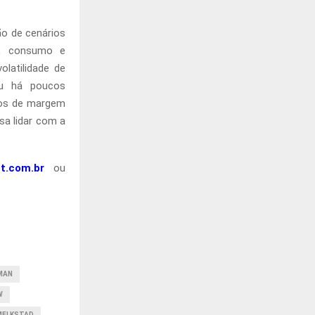
ão de cenários
ão, consumo e
olatilidade de
ou há poucos
ros de margem
sa lidar com a
t.com.br
ou
MAN
W
MELKSTAD