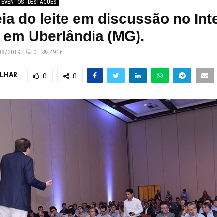
EVENTOS - DESTAQUES
ia do leite em discussão no Inte
, em Uberlândia (MG).
08/2019
0
4916
LHAR
0
0