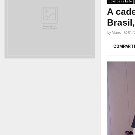
Bovinos de Leite
A cade
Brasil
by
Mario
01/
COMPARTI