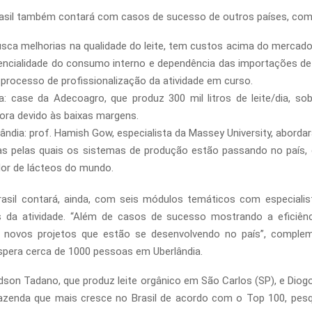
Brasil também contará com casos de sucesso de outros países, com
usca melhorias na qualidade do leite, tem custos acima do mercado 
ncialidade do consumo interno e dependência das importações de
 processo de profissionalização da atividade em curso.
a: case da Adecoagro, que produz 300 mil litros de leite/dia, so
ora devido às baixas margens.
ândia: prof. Hamish Gow, especialista da Massey University, abordará
s pelas quais os sistemas de produção estão passando no país, 
or de lácteos do mundo.
Brasil contará, ainda, com seis módulos temáticos com especiali
 da atividade. “Além de casos de sucesso mostrando a eficiênci
novos projetos que estão se desenvolvendo no país”, comple
espera cerca de 1000 pessoas em Uberlândia.
dson Tadano, que produz leite orgânico em São Carlos (SP), e Diog
azenda que mais cresce no Brasil de acordo com o Top 100, pesq