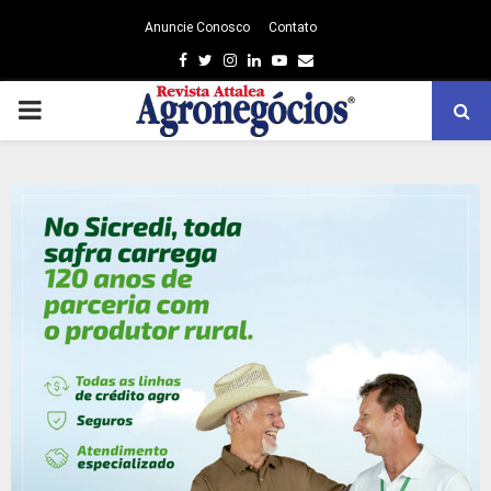
Anuncie Conosco
Contato
Facebook
Twitter
Instagram
Linkedin
Youtube
Email
PRIMARY
MENU