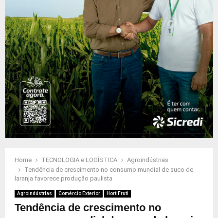
Home
TECNOLOGIA e LOGÍSTICA
Agroindústrias
Tendência de crescimento no consumo mundial de suco de
laranja favorece produção paulista
Agroindústrias
Comércio Exterior
HortiFruti
Tendência de crescimento no