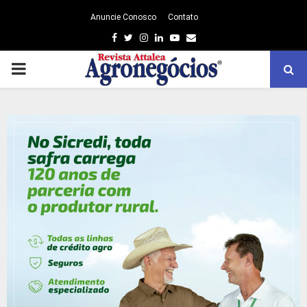
Anuncie Conosco
Contato
Facebook
Twitter
Instagram
Linkedin
Youtube
Email
PRIMARY
MENU