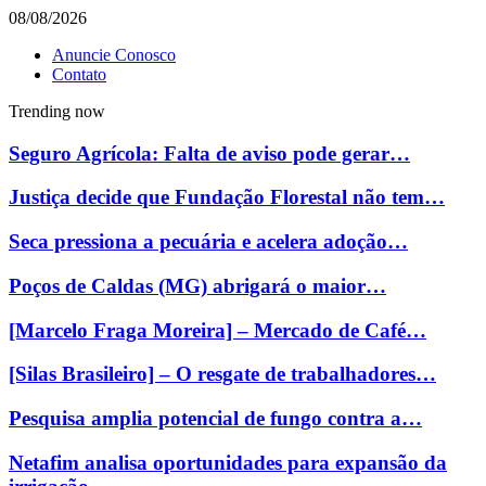
08/08/2026
Anuncie Conosco
Contato
Trending now
Seguro Agrícola: Falta de aviso pode gerar…
Justiça decide que Fundação Florestal não tem…
Seca pressiona a pecuária e acelera adoção…
Poços de Caldas (MG) abrigará o maior…
[Marcelo Fraga Moreira] – Mercado de Café…
[Silas Brasileiro] – O resgate de trabalhadores…
Pesquisa amplia potencial de fungo contra a…
Netafim analisa oportunidades para expansão da