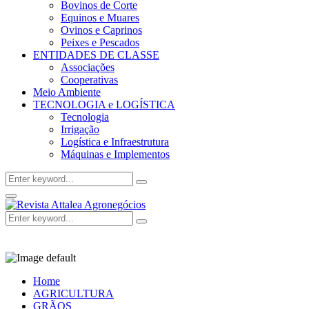
Bovinos de Corte
Equinos e Muares
Ovinos e Caprinos
Peixes e Pescados
ENTIDADES DE CLASSE
Associações
Cooperativas
Meio Ambiente
TECNOLOGIA e LOGÍSTICA
Tecnologia
Irrigação
Logística e Infraestrutura
Máquinas e Implementos
Search
Search
for:
Facebook
Twitter
Instagram
Linkedin
Youtube
Email
Primary
Menu
Search
Search
for:
Home
AGRICULTURA
GRÃOS