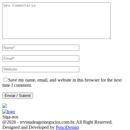
Save my name, email, and website in this browser for the next
time I comment.
Siga-nos
Facebook
Twitter
Instagram
Linkedin
Youtube
Email
@2026 - revistadeagronegocios.com.br. All Right Reserved.
Designed and Developed by
PenciDesign