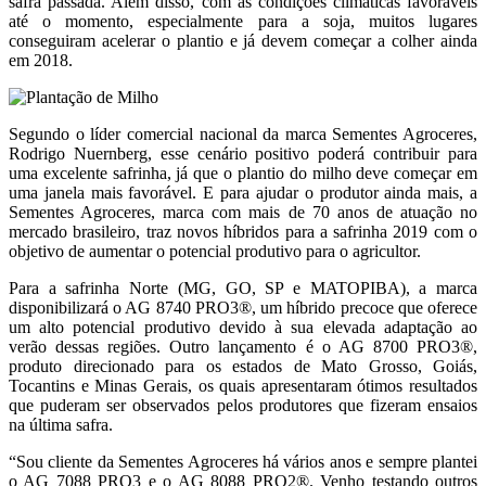
safra passada. Além disso, com as condições climáticas favoráveis
até o momento, especialmente para a soja, muitos lugares
conseguiram acelerar o plantio e já devem começar a colher ainda
em 2018.
Segundo o líder comercial nacional da marca Sementes Agroceres,
Rodrigo Nuernberg, esse cenário positivo poderá contribuir para
uma excelente safrinha, já que o plantio do milho deve começar em
uma janela mais favorável. E para ajudar o produtor ainda mais, a
Sementes Agroceres, marca com mais de 70 anos de atuação no
mercado brasileiro, traz novos híbridos para a safrinha 2019 com o
objetivo de aumentar o potencial produtivo para o agricultor.
Para a safrinha Norte (MG, GO, SP e MATOPIBA), a marca
disponibilizará o AG 8740 PRO3®, um híbrido precoce que oferece
um alto potencial produtivo devido à sua elevada adaptação ao
verão dessas regiões. Outro lançamento é o AG 8700 PRO3®,
produto direcionado para os estados de Mato Grosso, Goiás,
Tocantins e Minas Gerais, os quais apresentaram ótimos resultados
que puderam ser observados pelos produtores que fizeram ensaios
na última safra.
“Sou cliente da Sementes Agroceres há vários anos e sempre plantei
o AG 7088 PRO3 e o AG 8088 PRO2®. Venho testando outros