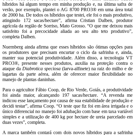
híbridos há algum tempo em minha produção e, na última safra de
verão, por exemplo, plantei o AG 8700 PRO3® em uma área total
de 2000 ha. De todos os híbridos que testei, ele foi o mais produtivo,
atingindo 172 sacas/hectare”, afirma Cristian Dalben, produtor
agrícola da região de Sorriso, Mato Grosso. “O que me deixou mais
satisfeito foi a precocidade aliada ao seu alto teto produtivo”,
completa Dalben.
Nuernberg ainda afirma que esses híbridos são ótimas opções para
os produtores que precisam encurtar o ciclo da safrinha e, ainda,
manter sua potencial produtividade. Além disso, a tecnologia VT
PRO3®, presente nesses produtos, auxilia na proteção contra o
ataque da
Diabrotica speciosa
(larva-alfinete) na raiz do milho e de
lagartas da parte aérea, além de oferecer maior flexibilidade no
manejo de plantas daninhas.
Para o agricultor Fábio Coop, de Rio Verde, Goiás, a produtividade
foi ainda maior, alcançando 197 sacas/hectare. “A revenda me
indicou esse lançamento por causa de sua estabilidade de produção e
decidi testar”, afirma Coop. “O teste que fiz foi em área irrigada e o
único diferencial no manejo foi adubação com base em taxa variável
simples e a utilização de 400 kg por hectare de ureia parcelado em
duas vezes”, completa.
A marca também contará com dois novos híbridos para a safrinha