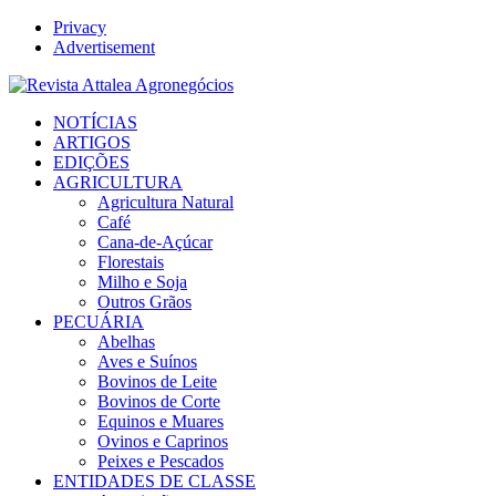
Privacy
Advertisement
Facebook
Twitter
Instagram
Linkedin
Youtube
Email
NOTÍCIAS
ARTIGOS
EDIÇÕES
AGRICULTURA
Agricultura Natural
Café
Cana-de-Açúcar
Florestais
Milho e Soja
Outros Grãos
PECUÁRIA
Abelhas
Aves e Suínos
Bovinos de Leite
Bovinos de Corte
Equinos e Muares
Ovinos e Caprinos
Peixes e Pescados
ENTIDADES DE CLASSE