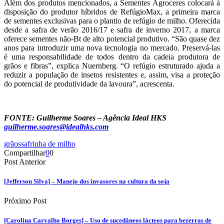
Além dos produtos mencionados, a Sementes Agroceres colocará à
disposição do produtor híbridos de RefúgioMax, a primeira marca
de sementes exclusivas para o plantio de refúgio de milho. Oferecida
desde a safra de verão 2016/17 e safra de inverno 2017, a marca
oferece sementes não-Bt de alto potencial produtivo. “São quase dez
anos para introduzir uma nova tecnologia no mercado. Preservá-las
é uma responsabilidade de todos dentro da cadeia produtora de
grãos e fibras”, explica Nuernberg. “O refúgio estruturado ajuda a
reduzir a população de insetos resistentes e, assim, visa a proteção
do potencial de produtividade da lavoura”, acrescenta.
FONTE: Guilherme Soares – Agência Ideal HKS
guilherme.soares@idealhks.com
grãos
safrinha de milho
Compartilhar
0
0
Post Anterior
[Jefferson Silva] – Manejo dos invasores na cultura da soja
Próximo Post
[Carolina Carvalho Borges] – Uso de sucedâneos lácteos para bezerras de