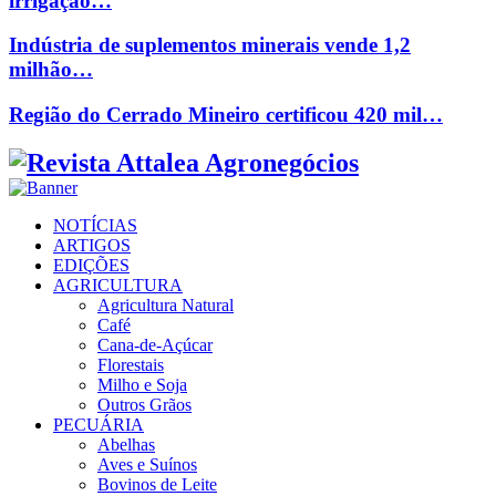
irrigação…
Indústria de suplementos minerais vende 1,2
milhão…
Região do Cerrado Mineiro certificou 420 mil…
Facebook
Twitter
Instagram
Linkedin
Youtube
Email
NOTÍCIAS
ARTIGOS
EDIÇÕES
AGRICULTURA
Agricultura Natural
Café
Cana-de-Açúcar
Florestais
Milho e Soja
Outros Grãos
PECUÁRIA
Abelhas
Aves e Suínos
Bovinos de Leite