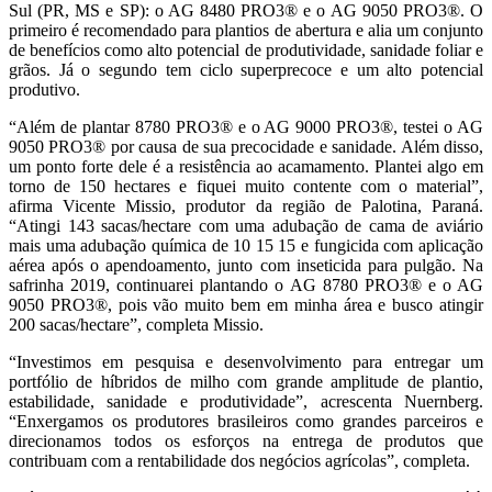
Sul (PR, MS e SP): o AG 8480 PRO3® e o AG 9050 PRO3®. O
primeiro é recomendado para plantios de abertura e alia um conjunto
de benefícios como alto potencial de produtividade, sanidade foliar e
grãos. Já o segundo tem ciclo superprecoce e um alto potencial
produtivo.
“Além de plantar 8780 PRO3® e o AG 9000 PRO3®, testei o AG
9050 PRO3® por causa de sua precocidade e sanidade. Além disso,
um ponto forte dele é a resistência ao acamamento. Plantei algo em
torno de 150 hectares e fiquei muito contente com o material”,
afirma Vicente Missio, produtor da região de Palotina, Paraná.
“Atingi 143 sacas/hectare com uma adubação de cama de aviário
mais uma adubação química de 10 15 15 e fungicida com aplicação
aérea após o apendoamento, junto com inseticida para pulgão. Na
safrinha 2019, continuarei plantando o AG 8780 PRO3® e o AG
9050 PRO3®, pois vão muito bem em minha área e busco atingir
200 sacas/hectare”, completa Missio.
“Investimos em pesquisa e desenvolvimento para entregar um
portfólio de híbridos de milho com grande amplitude de plantio,
estabilidade, sanidade e produtividade”, acrescenta Nuernberg.
“Enxergamos os produtores brasileiros como grandes parceiros e
direcionamos todos os esforços na entrega de produtos que
contribuam com a rentabilidade dos negócios agrícolas”, completa.