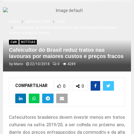
Home
AGRICULTURA
Café
Cafeicultor do Brasil reduz tratos nas lavouras por maiores
custos e preços fracos
Café
NOTÍCIAS
Cafeicultor do Brasil reduz tratos nas
lavouras por maiores custos e preços fracos
by
Mario
22/10/2018
0
4289
COMPARTILHAR
0
0
Cafeicultores brasileiros devem investir menos em tratos
culturais na safra 2019/20, a ser colhida no próximo ano,
diante dos preços enfraquecidos da commodity e da alta