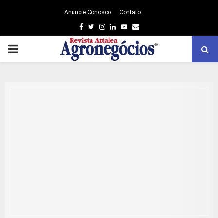
Anuncie Conosco
Contato
Facebook
Twitter
Instagram
Linkedin
Youtube
Email
PRIMARY
MENU