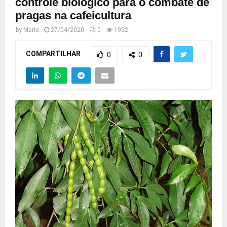
controle biológico para o combate de
pragas na cafeicultura
by
Mario
27/04/2020
0
1952
COMPARTILHAR
0
0