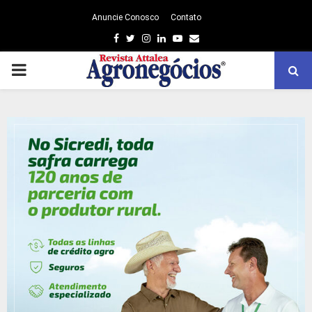
Anuncie Conosco
Contato
Facebook
Twitter
Instagram
Linkedin
Youtube
Email
PRIMARY
MENU