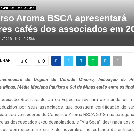
EVENTOS - DESTAQUES
rso Aroma BSCA apresentará
res cafés dos associados em 2
11/2018
0
2566
LHAR
0
0
nominação de Origem do Cerrado Mineiro, Indicação de Pr
e Minas, Média Mogiana Paulista e Sul de Minas estão entre os final
ociação Brasileira de Cafés Especiais revelará ao mundo os m
oduzidos por seus associados, que possuem certificação de sust
ação dos vencedores do Concurso Aroma BSCA 2018 nas categorias
rejas descascados e/ou despolpados, e “Via Seca”, destinada aos c
ecos com casca, no dia 7 de novembro, no estande da entida