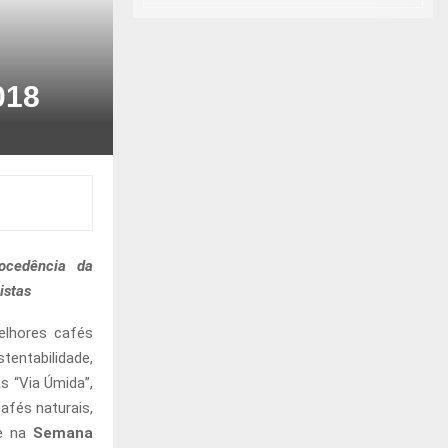
018
ocedência da
istas
elhores cafés
entabilidade,
 “Via Úmida”,
afés naturais,
de na
Semana