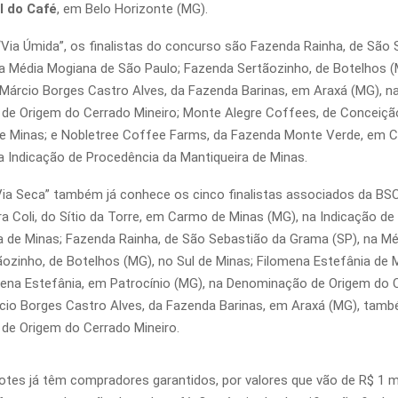
l do Café
, em Belo Horizonte (MG).
“Via Úmida”, os finalistas do concurso são Fazenda Rainha, de São 
a Média Mogiana de São Paulo; Fazenda Sertãozinho, de Botelhos (
 Márcio Borges Castro Alves, da Fazenda Barinas, em Araxá (MG), n
de Origem do Cerrado Mineiro; Monte Alegre Coffees, de Conceiçã
de Minas; e Nobletree Coffee Farms, da Fazenda Monte Verde, em 
a Indicação de Procedência da Mantiqueira de Minas.
Via Seca” também já conhece os cinco finalistas associados da BSC
ra Coli, do Sítio da Torre, em Carmo de Minas (MG), na Indicação d
a de Minas; Fazenda Rainha, de São Sebastião da Grama (SP), na Mé
ozinho, de Botelhos (MG), no Sul de Minas; Filomena Estefânia de
ena Estefânia, em Patrocínio (MG), na Denominação de Origem do 
rcio Borges Castro Alves, da Fazenda Barinas, em Araxá (MG), tam
de Origem do Cerrado Mineiro.
otes já têm compradores garantidos, por valores que vão de R$ 1 mi