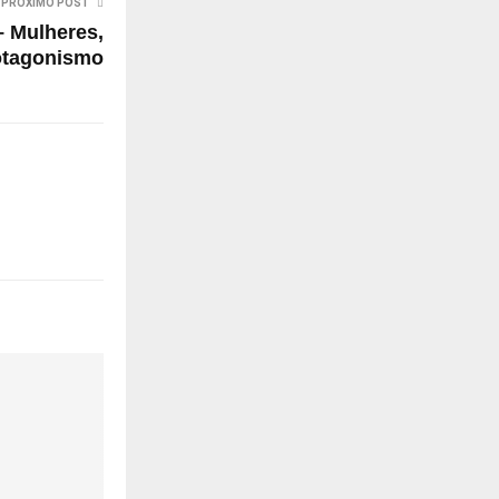
PRÓXIMO POST
– Mulheres,
otagonismo