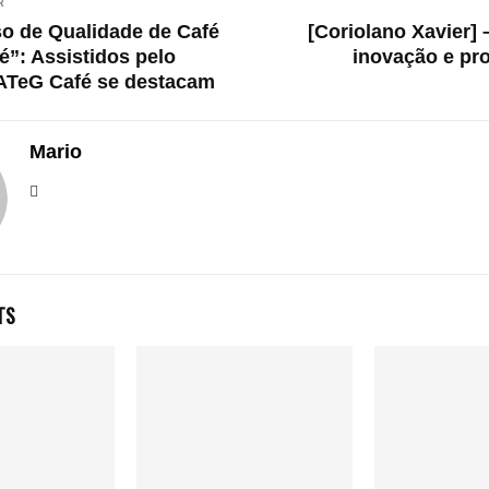
R
o de Qualidade de Café
[Coriolano Xavier] 
é”: Assistidos pelo
inovação e pr
ATeG Café se destacam
Mario
TS