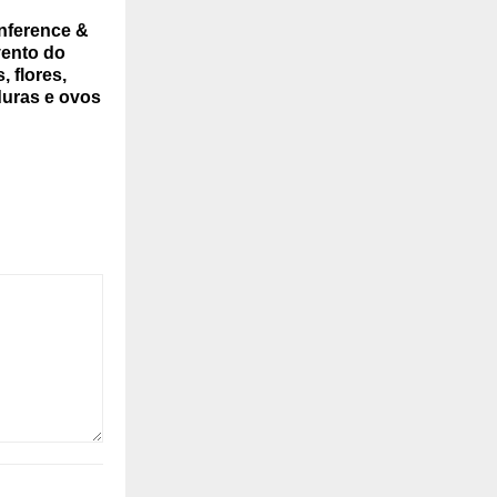
nference &
vento do
, flores,
duras e ovos