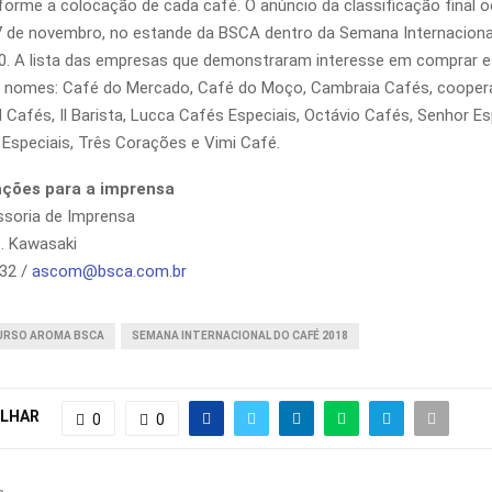
forme a colocação de cada café. O anúncio da classificação final o
 7 de novembro, no estande da BSCA dentro da Semana Internaciona
0. A lista das empresas que demonstraram interesse em comprar e
 nomes: Café do Mercado, Café do Moço, Cambraia Cafés, coopera
d Cafés, Il Barista, Lucca Cafés Especiais, Octávio Cafés, Senhor E
 Especiais, Três Corações e Vimi Café.
ações para a imprensa
soria de Imprensa
. Kawasaki
632 /
ascom@bsca.com.br
URSO AROMA BSCA
SEMANA INTERNACIONAL DO CAFÉ 2018
LHAR
0
0