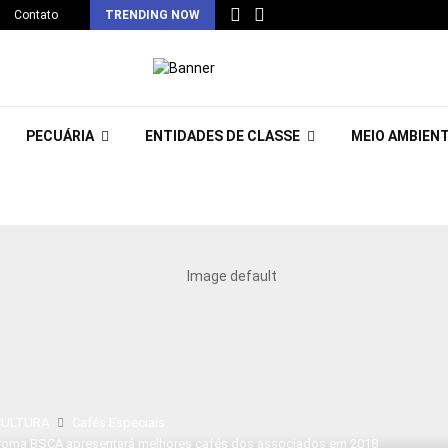
Contato
TRENDING NOW
PECUÁRIA
ENTIDADES DE CLASSE
MEIO AMBIEN
CULTURA
Cafés Especiais
roma BSCA apresentará melhores cafés dos associados em 2018