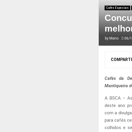
Cafés Especiais
Concu
melho
by
Mario
06/
COMPARTI
Cafés da De
Mantiqueira d
A BSCA – Ass
deste ano pr
com a divulg
para cafés ce
colhidos e s