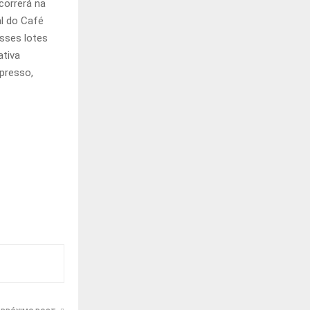
correrá na
l do Café
sses lotes
tiva
spresso,