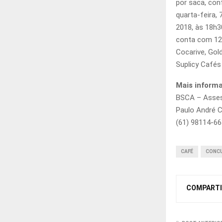
por saca, con
quarta-feira,
2018, às 18h3
conta com 12
Cocarive, Gol
Suplicy Cafés
Mais inform
BSCA – Asses
Paulo André C
(61) 98114-6
CAFÉ
CONC
COMPARTI