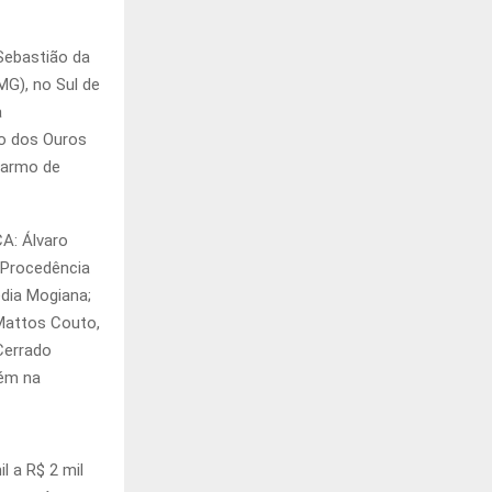
Sebastião da
MG), no Sul de
a
o dos Ouros
Carmo de
A: Álvaro
e Procedência
dia Mogiana;
 Mattos Couto,
Cerrado
bém na
l a R$ 2 mil