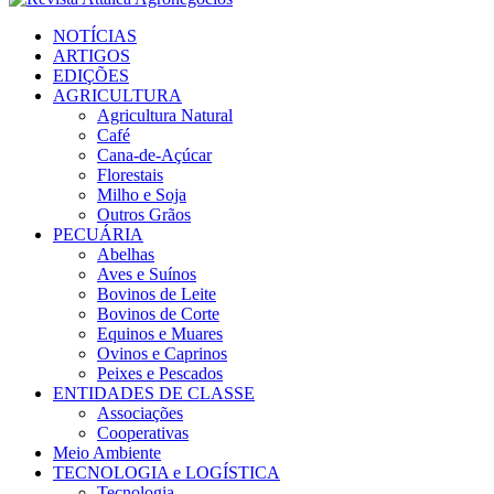
Facebook
Twitter
Instagram
Linkedin
Youtube
Email
NOTÍCIAS
ARTIGOS
EDIÇÕES
AGRICULTURA
Agricultura Natural
Café
Cana-de-Açúcar
Florestais
Milho e Soja
Outros Grãos
PECUÁRIA
Abelhas
Aves e Suínos
Bovinos de Leite
Bovinos de Corte
Equinos e Muares
Ovinos e Caprinos
Peixes e Pescados
ENTIDADES DE CLASSE
Associações
Cooperativas
Meio Ambiente
TECNOLOGIA e LOGÍSTICA
Tecnologia