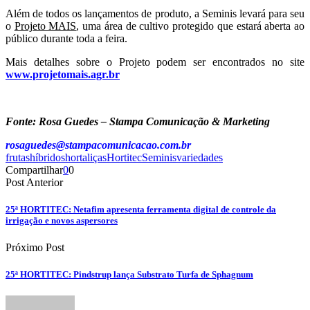
Além de todos os lançamentos de produto, a Seminis levará para seu
o
Projeto MAIS
, uma área de cultivo protegido que estará aberta ao
público durante toda a feira.
Mais detalhes sobre o Projeto podem ser encontrados no site
www.projetomais.agr.br
Fonte:
Rosa Guedes – Stampa Comunicação & Marketing
rosaguedes@stampacomunicacao.com.br
frutas
híbridos
hortaliças
Hortitec
Seminis
variedades
Compartilhar
0
0
Post Anterior
25ª HORTITEC: Netafim apresenta ferramenta digital de controle da
irrigação e novos aspersores
Próximo Post
25ª HORTITEC: Pindstrup lança Substrato Turfa de Sphagnum