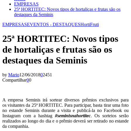
EMPRESAS
25ª HORTITEC: Novos tipos de hortaliças e frutas são os
destaques da Seminis
EMPRESAS
EVENTOS - DESTAQUES
HortiFruti
25ª HORTITEC: Novos tipos
de hortaliças e frutas são os
destaques da Seminis
by
Mario
12/06/2018
0
2451
Compartilhar
0
0
A empresa Seminis irá sortear diversos prêmios exclusivos para
os visitantes da 25ª HORTITEC. Para participar, basta tirar uma foto
no estande Seminis durante a visita e publicá-la no Facebook ou
Instagram com a hashtag
#seminisnahortitec
. Os sorteios serão
realizados ao longo do dia e o prêmio deverá ser retirado no estande
da companhia.