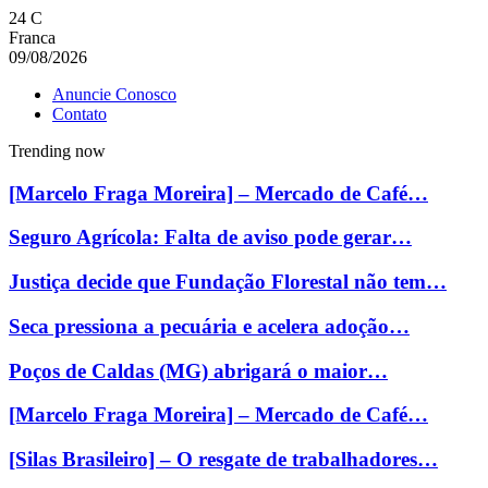
24
C
Franca
09/08/2026
Anuncie Conosco
Contato
Trending now
[Marcelo Fraga Moreira] – Mercado de Café…
Seguro Agrícola: Falta de aviso pode gerar…
Justiça decide que Fundação Florestal não tem…
Seca pressiona a pecuária e acelera adoção…
Poços de Caldas (MG) abrigará o maior…
[Marcelo Fraga Moreira] – Mercado de Café…
[Silas Brasileiro] – O resgate de trabalhadores…