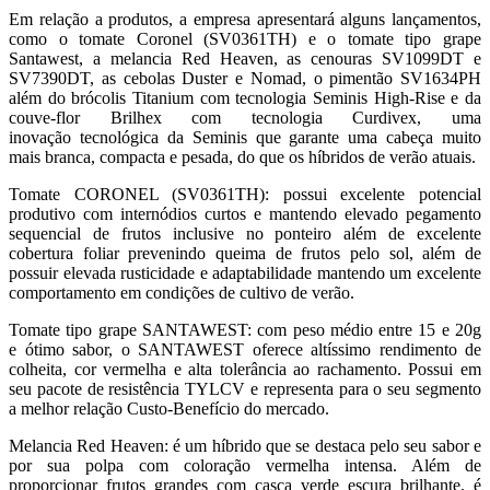
Em relação a produtos, a empresa apresentará alguns lançamentos,
como o tomate Coronel (SV0361TH) e o tomate tipo grape
Santawest, a melancia Red Heaven, as cenouras SV1099DT e
SV7390DT, as cebolas Duster e Nomad, o pimentão SV1634PH
além do brócolis Titanium com tecnologia Seminis High-Rise e da
couve-flor Brilhex com tecnologia Curdivex, uma
inovação tecnológica da Seminis que garante uma cabeça muito
mais branca, compacta e pesada, do que os híbridos de verão atuais.
Tomate CORONEL (SV0361TH): possui excelente potencial
produtivo com internódios curtos e mantendo elevado pegamento
sequencial de frutos inclusive no ponteiro além de excelente
cobertura foliar prevenindo queima de frutos pelo sol, além de
possuir elevada rusticidade e adaptabilidade mantendo um excelente
comportamento em condições de cultivo de verão.
Tomate tipo grape SANTAWEST: com peso médio entre 15 e 20g
e ótimo sabor, o SANTAWEST oferece altíssimo rendimento de
colheita, cor vermelha e alta tolerância ao rachamento. Possui em
seu pacote de resistência TYLCV e representa para o seu segmento
a melhor relação Custo-Benefício do mercado.
Melancia Red Heaven: é um híbrido que se destaca pelo seu sabor e
por sua polpa com coloração vermelha intensa. Além de
proporcionar frutos grandes com casca verde escura brilhante, é