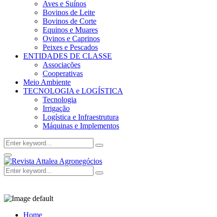
Aves e Suínos
Bovinos de Leite
Bovinos de Corte
Equinos e Muares
Ovinos e Caprinos
Peixes e Pescados
ENTIDADES DE CLASSE
Associações
Cooperativas
Meio Ambiente
TECNOLOGIA e LOGÍSTICA
Tecnologia
Irrigação
Logística e Infraestrutura
Máquinas e Implementos
Search
Search
for:
Facebook
Twitter
Instagram
Linkedin
Youtube
Email
Primary
Menu
Search
Search
for:
Home