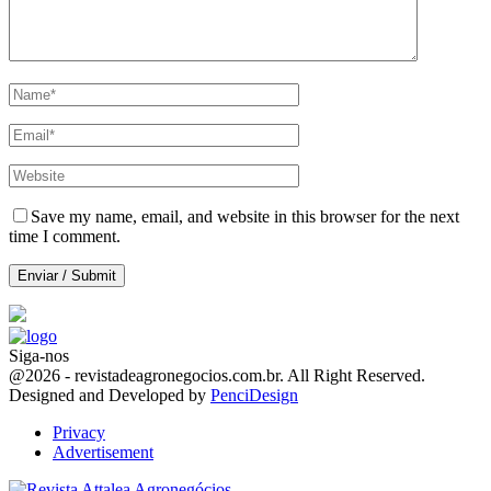
Save my name, email, and website in this browser for the next
time I comment.
Siga-nos
Facebook
Twitter
Instagram
Linkedin
Youtube
Email
@2026 - revistadeagronegocios.com.br. All Right Reserved.
Designed and Developed by
PenciDesign
Privacy
Advertisement