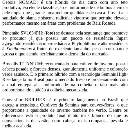
Cebola NOMAD: é um híbrido de dia curto com alto teto
produtivo, excelente classificação e uniformidade de bulbos além da
pele dupla que garante uma melhor qualidade de casca. Possui alta
sanidade de planta e sistema radicular vigoroso que permite elevada
performance mesmo em áreas com problemas de Raiz Rosada.
Pimentão SV1634PH: (
foto
) se destaca pela segurança que promove
ao produtor já que possui um pacote de resistência ímpar,
agregando resistência intermediária à Phytophthora e alta resistência
à
Xanthomonas
à frutos de excelente tamanho, peso e com parede
grossa o que atende perfeitamente a demanda do mercado.
Brócolis TITANIUM: recomendado para cultivo de Inverno, possui
cabeça pesada e floretes densos, granulometria uniforme e coloração
verde azulado. É o primeiro híbrido com a tecnologia Seminis High-
Rise lançado no Brasil para o mercado fresco e processamento com
a qual entrega alta uniformidade na colheita e talo mais alto
proporcionando aptidão à colheita mecanizada.
Couve-flor BRILHEX: é o primeiro lançamento no Brasil que
agrega a tecnologia Curdivex da Seminis para couves-flores, o que
proporciona a qualidade de inverno também no verão. Dentre os
diferenciais está o produto final muito mais branco do que os
convencionais de verão, com cabeça mais compacta, pesada e
melhor acabada.