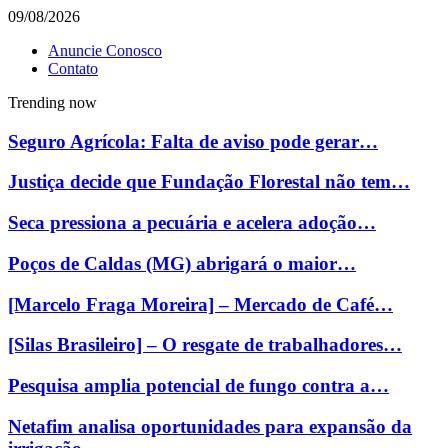
09/08/2026
Anuncie Conosco
Contato
Trending now
Seguro Agrícola: Falta de aviso pode gerar…
Justiça decide que Fundação Florestal não tem…
Seca pressiona a pecuária e acelera adoção…
Poços de Caldas (MG) abrigará o maior…
[Marcelo Fraga Moreira] – Mercado de Café…
[Silas Brasileiro] – O resgate de trabalhadores…
Pesquisa amplia potencial de fungo contra a…
Netafim analisa oportunidades para expansão da