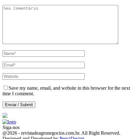
Save my name, email, and website in this browser for the next
time I comment.
Siga-nos
Facebook
Twitter
Instagram
Linkedin
Youtube
Email
@2026 - revistadeagronegocios.com.br. All Right Reserved.
Designed and Developed by
PenciDesign