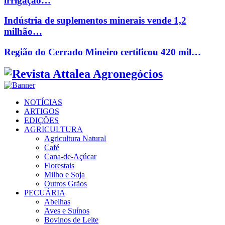
irrigação…
Indústria de suplementos minerais vende 1,2
milhão…
Região do Cerrado Mineiro certificou 420 mil…
Facebook
Twitter
Instagram
Linkedin
Youtube
Email
NOTÍCIAS
ARTIGOS
EDIÇÕES
AGRICULTURA
Agricultura Natural
Café
Cana-de-Açúcar
Florestais
Milho e Soja
Outros Grãos
PECUÁRIA
Abelhas
Aves e Suínos
Bovinos de Leite