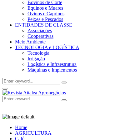
Bovinos de Corte
Equinos e Muares
Ovinos e Caprinos
Peixes e Pescados
ENTIDADES DE CLASSE
Associações
Cooperativas
Meio Ambiente
TECNOLOGIA e LOGÍSTICA
Tecnologia
Irrigação
Logística e Infraestrutura
Máquinas e Implementos
Search
Search
for:
Facebook
Twitter
Instagram
Linkedin
Youtube
Email
Primary
Menu
Search
Search
for:
Home
AGRICULTURA
Café