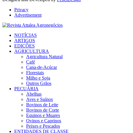
Privacy
Advertisement
Facebook
Twitter
Instagram
Linkedin
Youtube
Email
NOTÍCIAS
ARTIGOS
EDIÇÕES
AGRICULTURA
Agricultura Natural
Café
Cana-de-Açúcar
Florestais
Milho e Soja
Outros Grãos
PECUÁRIA
Abelhas
Aves e Suínos
Bovinos de Leite
Bovinos de Corte
Equinos e Muares
Ovinos e Caprinos
Peixes e Pescados
ENTIDADES DE CLASSE