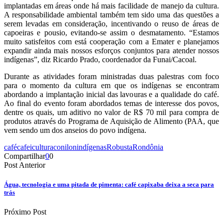
implantadas em áreas onde há mais facilidade de manejo da cultura.
A responsabilidade ambiental também tem sido uma das questões a
serem levadas em consideração, incentivando o reuso de áreas de
capoeiras e pousio, evitando-se assim o desmatamento. “Estamos
muito satisfeitos com está cooperação com a Emater e planejamos
expandir ainda mais nossos esforços conjuntos para atender nossos
indígenas”, diz Ricardo Prado, coordenador da Funai/Cacoal.
Durante as atividades foram ministradas duas palestras com foco
para o momento da cultura em que os indígenas se encontram
abordando a implantação inicial das lavouras e a qualidade do café.
Ao final do evento foram abordados temas de interesse dos povos,
dentre os quais, um aditivo no valor de R$ 70 mil para compra de
produtos através do Programa de Aquisição de Alimento (PAA, que
vem sendo um dos anseios do povo indígena.
café
cafeicultura
conilon
indígenas
Robusta
Rondônia
Compartilhar
0
0
Post Anterior
Água, tecnologia e uma pitada de pimenta: café capixaba deixa a seca para
trás
Próximo Post