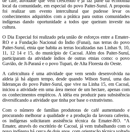
de café, atividade que vem crescendo e já faz parte da economia
local da comunidade, em especial do povo Paiter-Suruí. A proposta
foi realizar um evento intercultural que pudesse levar os
conhecimentos adquiridos com a prática para outras comunidades
indígenas dando oportunidade a todos que queiram investir na
cultura.
O Dia Especial foi realizado pela união de esforços entre a Emater-
RO e a Fundação Nacional do Índio (Funai), nas terras do povo
Paiter-Suruí, etnia que habita as terras localizadas nas Linhas 9, 10,
11, 12 14 e 15, do município de Cacoal. Além dos Paiter-Suruí,
participaram da atividade índios de outras etnias como: o povo
Gavião, de Ji-Paraná e o povo Tupari, de Alta Floresta do Oeste.
A cafeicultura é uma atividade que vem sendo desenvolvida na
aldeia já há algum tempo, desde quando Wilson Suruí, uma das
lideranças do povo Paiter-Suruí, que vive na Linha 15, em Cacoal,
iniciou a atividade em uma área menor de um hectare, apenas com
os conhecimentos empíricos. A idéia era produzir para subsistência
diversificando a atividade que tinha por base o extrativismo.
Com o número de famílias produtoras de café aumentando e
procurando melhorar a qualidade e a produção da lavoura cafeeira,
os indígenas solicitaram assistência técnica da Emater-RO. “A
Emater, através do escritório de Cacoal, já vem trabalhando com o
povo indígena há cerca de dois anos, com orientação técnica voltada