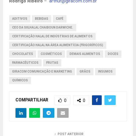
Rodrigo Ribeiro
–
arthur@giracom.com.br
ADITIVOS
BEBIDAS
CAFÉ
CEO DA SIILHALAL CHAIBOUN DARWICHE.
CERTIFICAÇÃO HALAL DE INDÚSTRIAS DE ALIMENTOS
CERTIFICAÇÃO HALAL NA ÁREA ALIMENTÍCIA (FRIGORÍFICOS)
CHOCOLATES
COSMÉTICOS
DEMAIS ALIMENTOS
DOCES
FARMACÊUTICOS
FRUTAS
GIRACOM COMUNICAÇÃO E MARKETING
GRÃOS
INSUMOS
QUÍMICOS
COMPARTILHAR
0
0
POST ANTERIOR