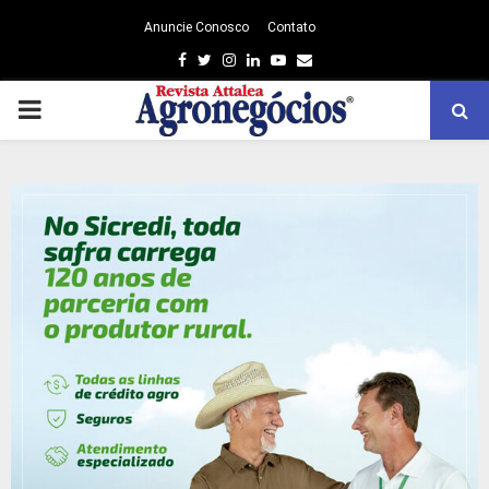
Anuncie Conosco
Contato
Facebook
Twitter
Instagram
Linkedin
Youtube
Email
PRIMARY
MENU