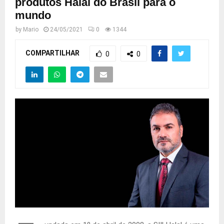
produtos Halal do Brasil para o
mundo
by
Mario
24/05/2021
0
1344
COMPARTILHAR
0
0