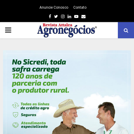
Anuncie Conosco
Contato
Facebook
Twitter
Instagram
Linkedin
Youtube
Email
PRIMARY
MENU