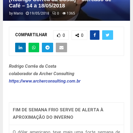
Café – 14 a 18/05/2018
by
Mario
19/05/2018
0
1365
COMPARTILHAR
0
0
Rodrigo Corrêa da Costa
colaborador da Archer Consulting
https://www.archerconsulting.com.br
FIM DE SEMANA FRIO SERVE DE ALERTA À
APROXIMAÇÃO DO INVERNO
O dólar americano teve mais uma forte semana de