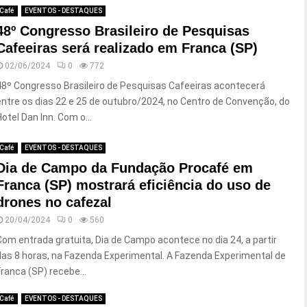
Café
EVENTOS - DESTAQUES
48º Congresso Brasileiro de Pesquisas
Cafeeiras será realizado em Franca (SP)
02/06/2024
0
772
48º Congresso Brasileiro de Pesquisas Cafeeiras acontecerá
entre os dias 22 e 25 de outubro/2024, no Centro de Convenção, do
Hotel Dan Inn. Com o...
Café
EVENTOS - DESTAQUES
Dia de Campo da Fundação Procafé em
Franca (SP) mostrará eficiência do uso de
drones no cafezal
20/04/2024
0
560
Com entrada gratuita, Dia de Campo acontece no dia 24, a partir
das 8 horas, na Fazenda Experimental. A Fazenda Experimental de
Franca (SP) recebe...
Café
EVENTOS - DESTAQUES