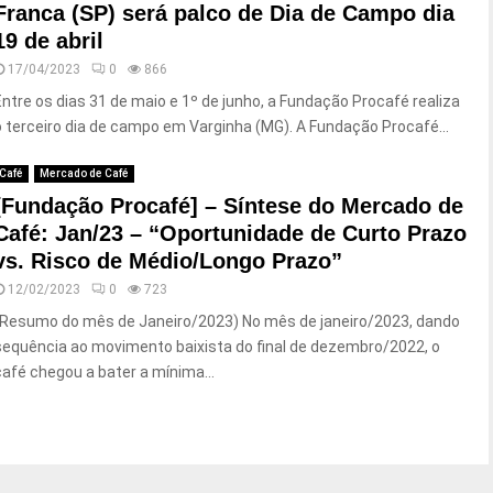
Franca (SP) será palco de Dia de Campo dia
19 de abril
17/04/2023
0
866
Entre os dias 31 de maio e 1º de junho, a Fundação Procafé realiza
o terceiro dia de campo em Varginha (MG). A Fundação Procafé...
Café
Mercado de Café
[Fundação Procafé] – Síntese do Mercado de
Café: Jan/23 – “Oportunidade de Curto Prazo
vs. Risco de Médio/Longo Prazo”
12/02/2023
0
723
(Resumo do mês de Janeiro/2023) No mês de janeiro/2023, dando
sequência ao movimento baixista do final de dezembro/2022, o
café chegou a bater a mínima...