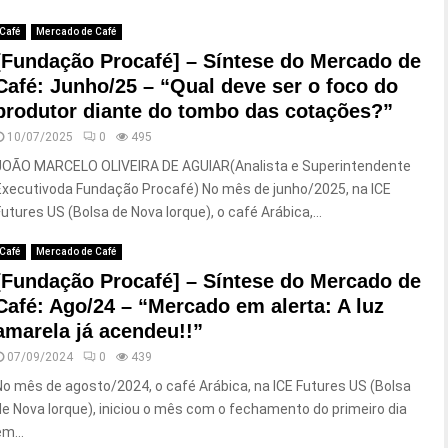
Café
Mercado de Café
[Fundação Procafé] – Síntese do Mercado de
Café: Junho/25 – “Qual deve ser o foco do
produtor diante do tombo das cotações?”
10/07/2025
0
495
JOÃO MARCELO OLIVEIRA DE AGUIAR(Analista e Superintendente
Executivoda Fundação Procafé) No mês de junho/2025, na ICE
Futures US (Bolsa de Nova Iorque), o café Arábica,...
Café
Mercado de Café
[Fundação Procafé] – Síntese do Mercado de
Café: Ago/24 – “Mercado em alerta: A luz
amarela já acendeu!!”
07/09/2024
0
439
No mês de agosto/2024, o café Arábica, na ICE Futures US (Bolsa
de Nova Iorque), iniciou o mês com o fechamento do primeiro dia
m...