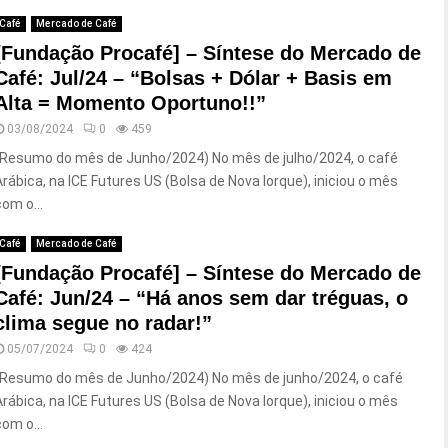
Café
Mercado de Café
[Fundação Procafé] – Síntese do Mercado de
Café: Jul/24 – “Bolsas + Dólar + Basis em
Alta = Momento Oportuno!!”
03/08/2024
0
459
(Resumo do mês de Junho/2024) No mês de julho/2024, o café
Arábica, na ICE Futures US (Bolsa de Nova Iorque), iniciou o mês
com o...
Café
Mercado de Café
[Fundação Procafé] – Síntese do Mercado de
Café: Jun/24 – “Há anos sem dar tréguas, o
clima segue no radar!”
05/07/2024
0
424
(Resumo do mês de Junho/2024) No mês de junho/2024, o café
Arábica, na ICE Futures US (Bolsa de Nova Iorque), iniciou o mês
com o...