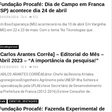
Fundação Procafé: Dia de Campo em Franca
(SP) acontece dia 24 de abril
03/04/2024
0
572
Em Boa Esperança (MG) acontecerá no dia 10 de abril. Em Varginha
(MG) em 22 e 23 de maio. Com o tema “As Tecnologias que...
Uncategorized
[Carlos Arantes Corrêa] – Editorial do Mês –
Abril 2023 – “A importância da pesquisa!”
23/04/2023
0
969
CARLOS ARANTES CORRÊAEditor-Chefe da Revista Attalea
AgronegóciosEngenheiro Agrônomo pela UNESP-Ilha Solteira e
Especialização pela UFLAEsteve Secretário de Desenvolvimento
na Prefeitura de Franca (2012-2016).Esteve Consultor de...
Café
EVENTOS - DESTAQUES
Fundação Procafé: Fazenda Experimental de