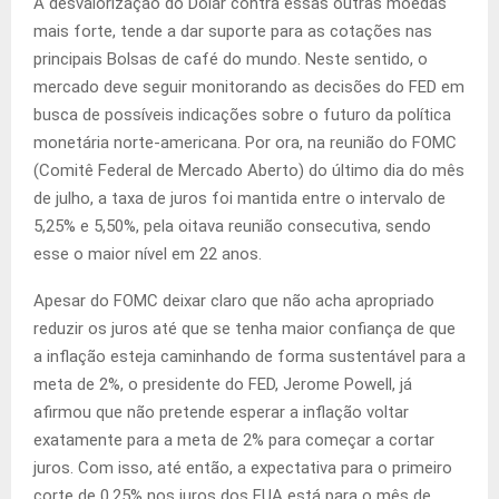
A desvalorização do Dólar contra essas outras moedas
mais forte, tende a dar suporte para as cotações nas
principais Bolsas de café do mundo. Neste sentido, o
mercado deve seguir monitorando as decisões do FED em
busca de possíveis indicações sobre o futuro da política
monetária norte-americana. Por ora, na reunião do FOMC
(Comitê Federal de Mercado Aberto) do último dia do mês
de julho, a taxa de juros foi mantida entre o intervalo de
5,25% e 5,50%, pela oitava reunião consecutiva, sendo
esse o maior nível em 22 anos.
Apesar do FOMC deixar claro que não acha apropriado
reduzir os juros até que se tenha maior confiança de que
a inflação esteja caminhando de forma sustentável para a
meta de 2%, o presidente do FED, Jerome Powell, já
afirmou que não pretende esperar a inflação voltar
exatamente para a meta de 2% para começar a cortar
juros. Com isso, até então, a expectativa para o primeiro
corte de 0,25% nos juros dos EUA está para o mês de