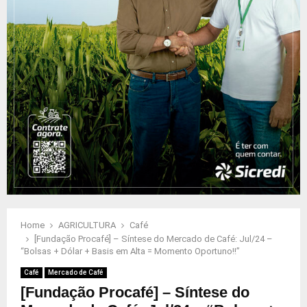
Home
AGRICULTURA
Café
[Fundação Procafé] – Síntese do Mercado de Café: Jul/24 –
“Bolsas + Dólar + Basis em Alta = Momento Oportuno!!”
Café
Mercado de Café
[Fundação Procafé] – Síntese do