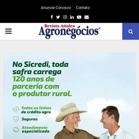
Anuncie Conosco
Contato
Facebook
Twitter
Instagram
Linkedin
Youtube
Email
PRIMARY
MENU