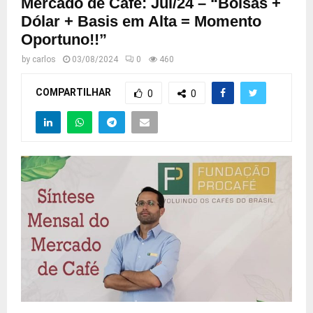
Mercado de Café: Jul/24 – “Bolsas +
Dólar + Basis em Alta = Momento
Oportuno!!”
by
carlos
03/08/2024
0
460
COMPARTILHAR
0
0