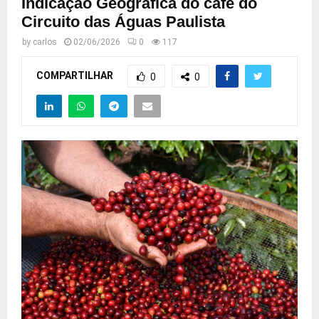
Indicação Geográfica do café do
Circuito das Águas Paulista
by
carlos
02/06/2026
0
117
COMPARTILHAR
0
0