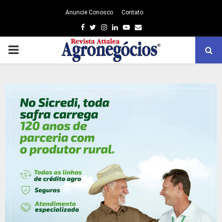
Anuncie Conosco
Contato
Facebook
Twitter
Instagram
Linkedin
Youtube
Email
PRIMARY
MENU