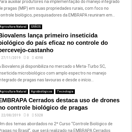
Para auxiliar produtores na implementação do manejo integrado
de pragas (MIP) em suas propriedades rurais, com foco no
controle biológico, pesquisadores da EMBRAPA reuniram em...
Agricultura Natural
GRÃOS
Biovalens lança primeiro inseticida
biológico do país eficaz no controle do
percevejo-castanho
27/11/2019
0
4398
A Biovalens já disponibiliza no mercado o Meta-Turbo SC,
inseticida microbiológico com amplo espectro no manejo
integrado de pragas nas lavouras e desde o início...
Agricultura Natural
Agrobiológicos
Tecnologia
EMBRAPA Cerrados destaca uso de drones
no controle biológico de pragas
22/08/2019
0
5328
Um dos temas abordados no 2º Curso “Controle Biológico de
Pragas no Brasil”, que será realizado na EMBRAPA Cerrados