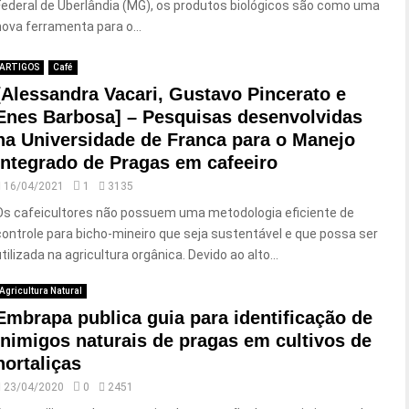
Federal de Uberlândia (MG), os produtos biológicos são como uma
nova ferramenta para o...
ARTIGOS
Café
[Alessandra Vacari, Gustavo Pincerato e
Enes Barbosa] – Pesquisas desenvolvidas
na Universidade de Franca para o Manejo
Integrado de Pragas em cafeeiro
16/04/2021
1
3135
Os cafeicultores não possuem uma metodologia eficiente de
controle para bicho-mineiro que seja sustentável e que possa ser
tilizada na agricultura orgânica. Devido ao alto...
Agricultura Natural
Embrapa publica guia para identificação de
inimigos naturais de pragas em cultivos de
hortaliças
23/04/2020
0
2451