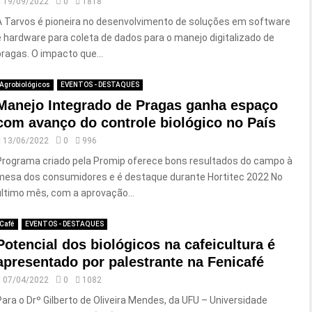
19/09/2022
0
1818
A Tarvos é pioneira no desenvolvimento de soluções em software
e hardware para coleta de dados para o manejo digitalizado de
pragas. O impacto que...
Agrobiológicos
EVENTOS - DESTAQUES
Manejo Integrado de Pragas ganha espaço
com avanço do controle biológico no País
13/06/2022
0
996
Programa criado pela Promip oferece bons resultados do campo à
mesa dos consumidores e é destaque durante Hortitec 2022 No
último mês, com a aprovação...
Café
EVENTOS - DESTAQUES
Potencial dos biológicos na cafeicultura é
apresentado por palestrante na Fenicafé
07/04/2022
0
1082
Para o Drº Gilberto de Oliveira Mendes, da UFU – Universidade