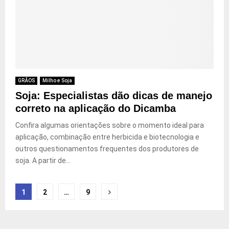
GRÃOS
Milho e Soja
Soja: Especialistas dão dicas de manejo
correto na aplicação do Dicamba
Confira algumas orientações sobre o momento ideal para
aplicação, combinação entre herbicida e biotecnologia e
outros questionamentos frequentes dos produtores de
soja. A partir de...
Paginação
1
2
…
9
de
posts