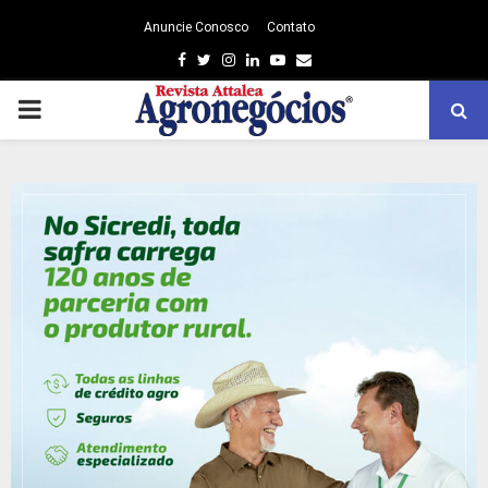
Anuncie Conosco
Contato
Facebook
Twitter
Instagram
Linkedin
Youtube
Email
PRIMARY
MENU