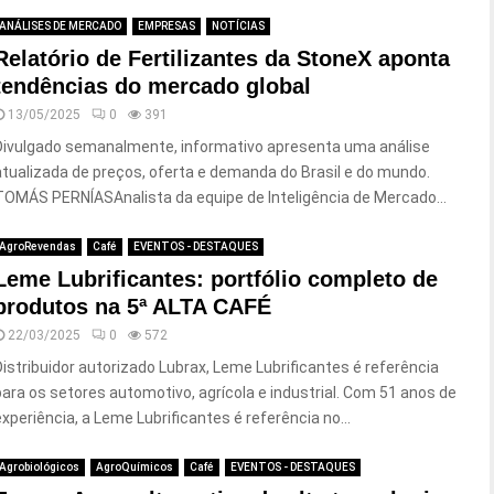
ANÁLISES DE MERCADO
EMPRESAS
NOTÍCIAS
Relatório de Fertilizantes da StoneX aponta
tendências do mercado global
13/05/2025
0
391
Divulgado semanalmente, informativo apresenta uma análise
atualizada de preços, oferta e demanda do Brasil e do mundo.
TOMÁS PERNÍASAnalista da equipe de Inteligência de Mercado...
AgroRevendas
Café
EVENTOS - DESTAQUES
Leme Lubrificantes: portfólio completo de
produtos na 5ª ALTA CAFÉ
22/03/2025
0
572
Distribuidor autorizado Lubrax, Leme Lubrificantes é referência
para os setores automotivo, agrícola e industrial. Com 51 anos de
experiência, a Leme Lubrificantes é referência no...
Agrobiológicos
AgroQuímicos
Café
EVENTOS - DESTAQUES