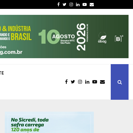
Facebook
Twitter
Instagram
Linkedin
Youtube
Email
TE