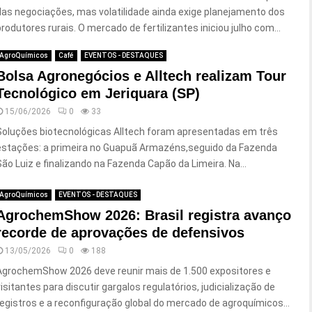
das negociações, mas volatilidade ainda exige planejamento dos
produtores rurais. O mercado de fertilizantes iniciou julho com...
AgroQuímicos
Café
EVENTOS - DESTAQUES
Bolsa Agronegócios e Alltech realizam Tour
Tecnológico em Jeriquara (SP)
15/06/2026
0
33
Soluções biotecnológicas Alltech foram apresentadas em três
estações: a primeira no Guapuã Armazéns,seguido da Fazenda
São Luiz e finalizando na Fazenda Capão da Limeira. Na...
AgroQuímicos
EVENTOS - DESTAQUES
AgrochemShow 2026: Brasil registra avanço
recorde de aprovações de defensivos
13/05/2026
0
188
AgrochemShow 2026 deve reunir mais de 1.500 expositores e
visitantes para discutir gargalos regulatórios, judicialização de
registros e a reconfiguração global do mercado de agroquímicos...