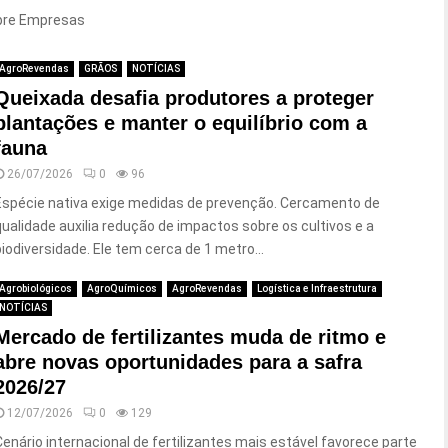
bre Empresas
AgroRevendas
GRÃOS
NOTÍCIAS
Queixada desafia produtores a proteger
plantações e manter o equilíbrio com a
fauna
26/07/2026
0
96
Espécie nativa exige medidas de prevenção. Cercamento de
qualidade auxilia redução de impactos sobre os cultivos e a
biodiversidade. Ele tem cerca de 1 metro...
Agrobiológicos
AgroQuímicos
AgroRevendas
Logística e Infraestrutura
NOTÍCIAS
Mercado de fertilizantes muda de ritmo e
abre novas oportunidades para a safra
2026/27
12/07/2026
0
129
Cenário internacional de fertilizantes mais estável favorece parte