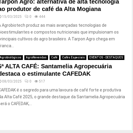
Tarpon Agro: alternativa de alta tecnologia
ao produtor de café da Alta Mogiana
15/03/2025
0
444
A Agrobiotech produz as mais avançadas tecnologias de
bioestimulantes e compostos nutricionais que impulsionam os
principais cultivos do agro brasileiro. A Tarpon Agro chega em
ranca...
Agrobiológicos
AgroRevendas
Café
Cafés Especiais
EVENTOS - DESTAQUES
5ª ALTA CAFÉ: Santamelia Agropecuária
destaca o estimulante CAFEDAK
08/03/2025
0
517
CAFEDAK é o segredo para uma lavoura de café forte e produtiva
Na Alta Café 2025, o grande destaque da Santamelia Agropecuária
será o CAFEDAK,...