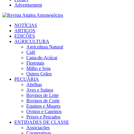
Advertisement
Facebook
Twitter
Instagram
Linkedin
Youtube
Email
NOTÍCIAS
ARTIGOS
EDIÇÕES
AGRICULTURA
Agricultura Natural
Café
Cana-de-Açúcar
Florestais
Milho e Soja
Outros Grãos
PECUÁRIA
Abelhas
Aves e Suínos
Bovinos de Leite
Bovinos de Corte
Equinos e Muares
Ovinos e Caprinos
Peixes e Pescados
ENTIDADES DE CLASSE
Associações
Cooperativas