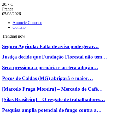
20.7
C
Franca
05/08/2026
Anuncie Conosco
Contato
Trending now
Seguro Agrícola: Falta de aviso pode gerar…
Justiça decide que Fundação Florestal não tem…
Seca pressiona a pecuária e acelera adoção…
Poços de Caldas (MG) abrigará o maior…
[Marcelo Fraga Moreira] – Mercado de Café…
[Silas Brasileiro] – O resgate de trabalhadores…
Pesquisa amplia potencial de fungo contra a…