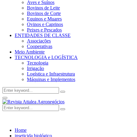
Aves e Suínos
Bovinos de Leite
Bovinos de Corte
Equinos e Muares
Ovinos e Caprinos
Peixes e Pescados
ENTIDADES DE CLASSE
Associações
Cooperativas
Meio Ambiente
TECNOLOGIA e LOGÍSTICA
Tecnologia
Irrigação
Logística e Infraestrutura
Máquinas e Implementos
Search
Search
for:
Facebook
Twitter
Instagram
Linkedin
Youtube
Email
Primary
Menu
Search
Search
for:
Home
inseticida biológico