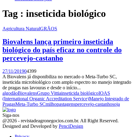
Tag : inseticida biológico
Agricultura Natural
GRÃOS
Biovalens lança primeiro inseticida
biológico do país eficaz no controle do
percevejo-castanho
27/11/2019
0
4399
A Biovalens já disponibiliza no mercado o Meta-Turbo SC,
inseticida microbiológico com amplo espectro no manejo integrado
de pragas nas lavouras e desde o início...
algodão
Biovalens
Grupo Vittia
inseticida biológico
IOAS
(International Organic Accreditation Service)
Manejo Integrado de
Pragas
Meta-Turbo SC
milho
pastagens
percevejo-castanho
soja
Siga-nos
Facebook
Twitter
Instagram
Linkedin
Youtube
Email
@2026 - revistadeagronegocios.com.br. All Right Reserved.
Designed and Developed by
PenciDesign
Privacy