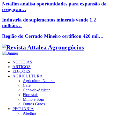
Netafim analisa oportunidades para expansão da
irrigação…
Indústria de suplementos minerais vende 1,2
milhão…
Região do Cerrado Mineiro certificou 420 mil…
Facebook
Twitter
Instagram
Linkedin
Youtube
Email
NOTÍCIAS
ARTIGOS
EDIÇÕES
AGRICULTURA
Agricultura Natural
Café
Cana-de-Açúcar
Florestais
Milho e Soja
Outros Grãos
PECUÁRIA
Abelhas