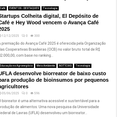
Café
EVENTOS - DESTAQUES
Tecnologia
Startups Colheita digital, El Depósito de
Café e Hey Wood vencem o Avança Café
2025
12/12/2025
0
300
A premiação do Avança Café 2025 é oferecida pela Organização
das Cooperativas Brasileiras (OCB) no valor bruto total de R$
42.000,00, com base no ranking...
Educação no Agronegócio
Meio Ambiente
NOTÍCIAS
Tecnologia
UFLA desenvolve biorreator de baixo custo
para produção de bioinsumos por pequenos
agricultores
05/06/2025
0
596
O bioreator é uma alternativa acessível e sustentável para a
produção de alimentos. Uma nova pesquisa da Universidade
Federal de Lavras (UFLA) desenvolveu um biorreator...