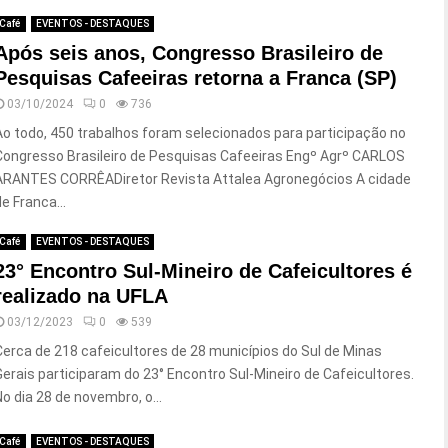
Café
EVENTOS - DESTAQUES
Após seis anos, Congresso Brasileiro de
Pesquisas Cafeeiras retorna a Franca (SP)
03/10/2024
0
736
Ao todo, 450 trabalhos foram selecionados para participação no
Congresso Brasileiro de Pesquisas Cafeeiras Engº Agrº CARLOS
ARANTES CORRÊADiretor Revista Attalea Agronegócios A cidade
e Franca...
Café
EVENTOS - DESTAQUES
23° Encontro Sul-Mineiro de Cafeicultores é
realizado na UFLA
03/12/2023
0
539
Cerca de 218 cafeicultores de 28 municípios do Sul de Minas
Gerais participaram do 23° Encontro Sul-Mineiro de Cafeicultores.
No dia 28 de novembro, o...
Café
EVENTOS - DESTAQUES