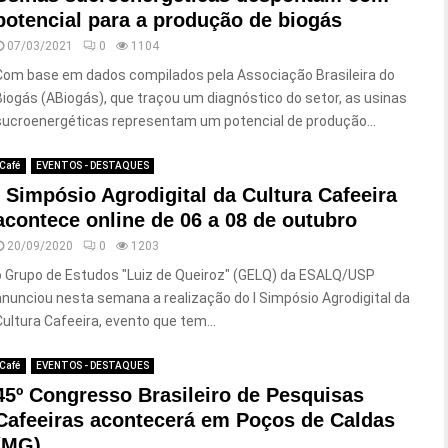
potencial para a produção de biogás
07/03/2021
0
1104
Com base em dados compilados pela Associação Brasileira do
Biogás (ABiogás), que traçou um diagnóstico do setor, as usinas
sucroenergéticas representam um potencial de produção...
Café
EVENTOS - DESTAQUES
I Simpósio Agrodigital da Cultura Cafeeira
acontece online de 06 a 08 de outubro
20/09/2020
0
1203
o Grupo de Estudos "Luiz de Queiroz" (GELQ) da ESALQ/USP
anunciou nesta semana a realização do I Simpósio Agrodigital da
Cultura Cafeeira, evento que tem...
Café
EVENTOS - DESTAQUES
45º Congresso Brasileiro de Pesquisas
Cafeeiras acontecerá em Poços de Caldas
(MG).