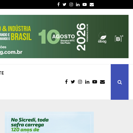
Facebook
Twitter
Instagram
Linkedin
Youtube
Email
TE