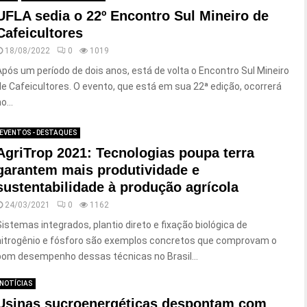
UFLA sedia o 22º Encontro Sul Mineiro de
Cafeicultores
18/08/2022
0
1019
Após um período de dois anos, está de volta o Encontro Sul Mineiro
de Cafeicultores. O evento, que está em sua 22ª edição, ocorrerá
o...
EVENTOS - DESTAQUES
AgriTrop 2021: Tecnologias poupa terra
garantem mais produtividade e
sustentabilidade à produção agrícola
24/03/2021
0
1162
Sistemas integrados, plantio direto e fixação biológica de
nitrogênio e fósforo são exemplos concretos que comprovam o
bom desempenho dessas técnicas no Brasil...
NOTÍCIAS
Usinas sucroenergéticas despontam com