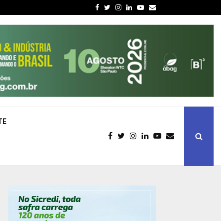
Facebook
Twitter
Instagram
Linkedin
Youtube
Email
TE