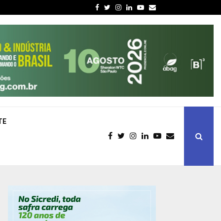
Facebook
Twitter
Instagram
Linkedin
Youtube
Email
TE