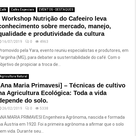
Café
Cafés Especiais
EVENTOS - DESTAQUES
I Workshop Nutrição do Cafeeiro leva
conhecimento sobre mercado, manejo,
qualidade e produtividade da cultura
16/07/2019
0
4963
Promovido pela Yara, evento reuniu especialistas e produtores, em
Varginha (MG), para debater a sustentabilidade do café. Com o
bjetivo de propiciar a troca de...
Agricultura Natural
[Ana Maria Primavesi] – Técnicas de cultivo
na Agricultura Ecológica: Toda a vida
depende do solo.
26/02/2019
0
5338
ANA MARIA PRIMAVESI Engenheira Agrônoma, nascida e formada
na Áustria em 1920. Foi a primeira agrônoma a afirmar que o solo
tem vida. Durante seu...