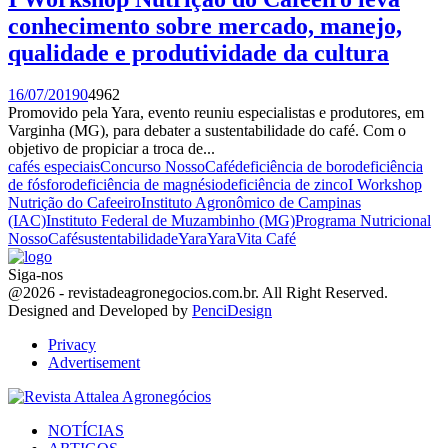
conhecimento sobre mercado, manejo,
qualidade e produtividade da cultura
16/07/2019
0
4962
Promovido pela Yara, evento reuniu especialistas e produtores, em
Varginha (MG), para debater a sustentabilidade do café. Com o
objetivo de propiciar a troca de...
cafés especiais
Concurso NossoCafé
deficiência de boro
deficiência
de fósforo
deficiência de magnésio
deficiência de zinco
I Workshop
Nutrição do Cafeeiro
Instituto Agronômico de Campinas
(IAC)
Instituto Federal de Muzambinho (MG)
Programa Nutricional
NossoCafé
sustentabilidade
Yara
YaraVita Café
Siga-nos
Facebook
Twitter
Instagram
Linkedin
Youtube
Email
@2026 - revistadeagronegocios.com.br. All Right Reserved.
Designed and Developed by
PenciDesign
Privacy
Advertisement
Facebook
Twitter
Instagram
Linkedin
Youtube
Email
NOTÍCIAS