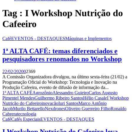
Tag : I Workshop Nutrição do
Cafeeiro
Café
EVENTOS - DESTAQUES
Máquinas e Implementos
1ª ALTA CAFÉ: temas diferenciados e
pesquisadores renomados no Workshop
22/02/2020
0
2369
A Comissão Organizadora divulgou, na último sexta-feira (21/02) a
Programação Oficial do Workshop: Tecnologia e Inovação na
Produção Cafeeira, evento de difusão de informação da...
1ª ALTA CAFÉ
Agrozônio
Alessandro Guieiro
Carlos Augusto
Pimentel Mendes
Guilhermo Ribeiro Santos
Hélio Casale
I Workshop
Nutrição do Cafeeiro
inovação
Iuri Santos
Marco Antônio
Jacob
Murilo Bettarello
Nexdrones
Oliveiro Guerreiro Filho
Ronaldo
Cabrera
tecnologia
Café
Cafés Especiais
EVENTOS - DESTAQUES
I Workshop Nutrição do Cafeeiro leva