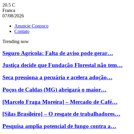
20.5
C
Franca
07/08/2026
Anuncie Conosco
Contato
Trending now
Seguro Agrícola: Falta de aviso pode gerar…
Justiça decide que Fundação Florestal não tem…
Seca pressiona a pecuária e acelera adoção…
Poços de Caldas (MG) abrigará o maior…
[Marcelo Fraga Moreira] – Mercado de Café…
[Silas Brasileiro] – O resgate de trabalhadores…
Pesquisa amplia potencial de fungo contra a…