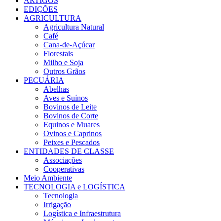
ARTIGOS
EDIÇÕES
AGRICULTURA
Agricultura Natural
Café
Cana-de-Açúcar
Florestais
Milho e Soja
Outros Grãos
PECUÁRIA
Abelhas
Aves e Suínos
Bovinos de Leite
Bovinos de Corte
Equinos e Muares
Ovinos e Caprinos
Peixes e Pescados
ENTIDADES DE CLASSE
Associações
Cooperativas
Meio Ambiente
TECNOLOGIA e LOGÍSTICA
Tecnologia
Irrigação
Logística e Infraestrutura