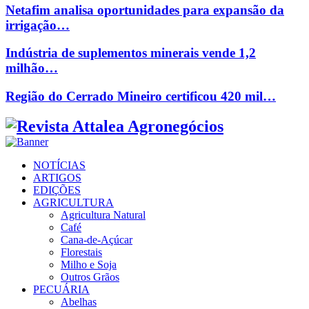
Netafim analisa oportunidades para expansão da
irrigação…
Indústria de suplementos minerais vende 1,2
milhão…
Região do Cerrado Mineiro certificou 420 mil…
Facebook
Twitter
Instagram
Linkedin
Youtube
Email
NOTÍCIAS
ARTIGOS
EDIÇÕES
AGRICULTURA
Agricultura Natural
Café
Cana-de-Açúcar
Florestais
Milho e Soja
Outros Grãos
PECUÁRIA
Abelhas