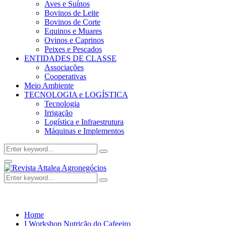
Aves e Suínos
Bovinos de Leite
Bovinos de Corte
Equinos e Muares
Ovinos e Caprinos
Peixes e Pescados
ENTIDADES DE CLASSE
Associações
Cooperativas
Meio Ambiente
TECNOLOGIA e LOGÍSTICA
Tecnologia
Irrigação
Logística e Infraestrutura
Máquinas e Implementos
Search
Search
for:
Facebook
Twitter
Instagram
Linkedin
Youtube
Email
Primary
Menu
Search
Search
for:
Home
I Workshop Nutrição do Cafeeiro