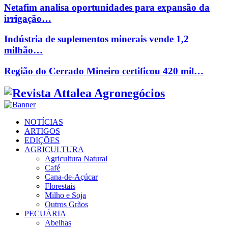
Netafim analisa oportunidades para expansão da
irrigação…
Indústria de suplementos minerais vende 1,2
milhão…
Região do Cerrado Mineiro certificou 420 mil…
Facebook
Twitter
Instagram
Linkedin
Youtube
Email
NOTÍCIAS
ARTIGOS
EDIÇÕES
AGRICULTURA
Agricultura Natural
Café
Cana-de-Açúcar
Florestais
Milho e Soja
Outros Grãos
PECUÁRIA
Abelhas