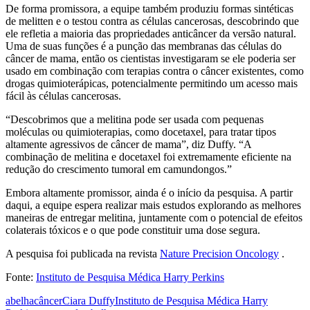
De forma promissora, a equipe também produziu formas sintéticas
de melitten e o testou contra as células cancerosas, descobrindo que
ele refletia a maioria das propriedades anticâncer da versão natural.
Uma de suas funções é a punção das membranas das células do
câncer de mama, então os cientistas investigaram se ele poderia ser
usado em combinação com terapias contra o câncer existentes, como
drogas quimioterápicas, potencialmente permitindo um acesso mais
fácil às células cancerosas.
“Descobrimos que a melitina pode ser usada com pequenas
moléculas ou quimioterapias, como docetaxel, para tratar tipos
altamente agressivos de câncer de mama”, diz Duffy. “A
combinação de melitina e docetaxel foi extremamente eficiente na
redução do crescimento tumoral em camundongos.”
Embora altamente promissor, ainda é o início da pesquisa. A partir
daqui, a equipe espera realizar mais estudos explorando as melhores
maneiras de entregar melitina, juntamente com o potencial de efeitos
colaterais tóxicos e o que pode constituir uma dose segura.
A pesquisa foi publicada na revista
Nature Precision Oncology
.
Fonte:
Instituto de Pesquisa Médica Harry Perkins
abelha
câncer
Ciara Duffy
Instituto de Pesquisa Médica Harry