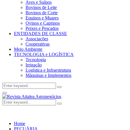
Aves e Suínos
Bovinos de Leite
Bovinos de Corte
Equinos e Muares
Ovinos e Caprinos
Peixes e Pescados
ENTIDADES DE CLASSE
Associações
Cooperativas
Meio Ambiente
TECNOLOGIA e LOGÍSTICA
Tecnologia
Irrigação
Logística e Infraestrutura
Máquinas e Implementos
Search
Search
for:
Facebook
Twitter
Instagram
Linkedin
Youtube
Email
Primary
Menu
Search
Search
for:
Home
PECUÁRIA