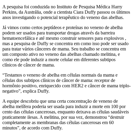
A pesquisa foi conduzida no Instituto de Pesquisa Médica Harry
Perkins, da Austrália, onde a cientista Ciara Duffy passou os últimos
anos investigando o potencial terapêutico do veneno das abelhas.
Já vimos como certos peptídeos e proteínas no veneno de abelha
podem ser usados ​​para transportar drogas através da barreira
hematoencefálica e até mesmo construir sensores para explosivos ,
mas a pesquisa de Duffy se concentra em como isso pode ser usado
para tratar vários cânceres de mama. Seu trabalho se concentra em
um composto ativo no veneno das abelhas chamado melitina, e
como ele pode induzir a morte celular em diferentes subtipos
clínicos de câncer de mama.
“Testamos o veneno de abelha em células normais da mama e
células dos subtipos clínicos de câncer de mama: receptor de
hormônio positivo, enriquecido com HER2 e câncer de mama triplo-
negativo”, explica Duffy.
A equipe descobriu que uma certa concentração de veneno de
abelha melífera poderia ser usada para induzir a morte em 100 por
cento das células cancerosas, enquanto deixava as células saudáveis ​​
praticamente ilesas. A melitina, por sua vez, demonstrou “destruir
completamente as membranas das células cancerosas em 60
minutos”, de acordo com Duffy.