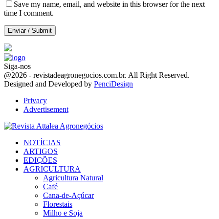
Save my name, email, and website in this browser for the next
time I comment.
Siga-nos
Facebook
Twitter
Instagram
Linkedin
Youtube
Email
@2026 - revistadeagronegocios.com.br. All Right Reserved.
Designed and Developed by
PenciDesign
Privacy
Advertisement
Facebook
Twitter
Instagram
Linkedin
Youtube
Email
NOTÍCIAS
ARTIGOS
EDIÇÕES
AGRICULTURA
Agricultura Natural
Café
Cana-de-Açúcar
Florestais
Milho e Soja