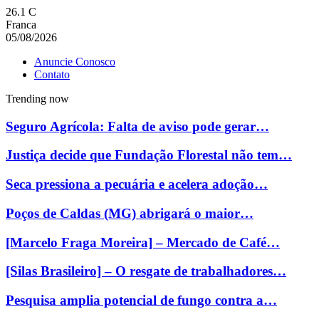
26.1
C
Franca
05/08/2026
Anuncie Conosco
Contato
Trending now
Seguro Agrícola: Falta de aviso pode gerar…
Justiça decide que Fundação Florestal não tem…
Seca pressiona a pecuária e acelera adoção…
Poços de Caldas (MG) abrigará o maior…
[Marcelo Fraga Moreira] – Mercado de Café…
[Silas Brasileiro] – O resgate de trabalhadores…
Pesquisa amplia potencial de fungo contra a…