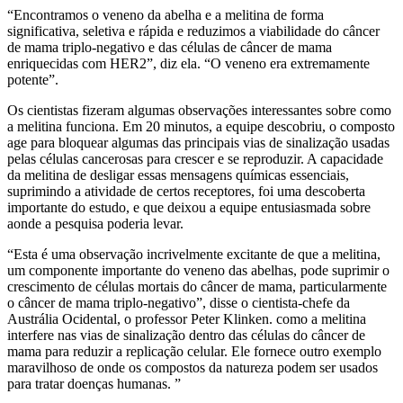
“Encontramos o veneno da abelha e a melitina de forma
significativa, seletiva e rápida e reduzimos a viabilidade do câncer
de mama triplo-negativo e das células de câncer de mama
enriquecidas com HER2”, diz ela. “O veneno era extremamente
potente”.
Os cientistas fizeram algumas observações interessantes sobre como
a melitina funciona. Em 20 minutos, a equipe descobriu, o composto
age para bloquear algumas das principais vias de sinalização usadas
pelas células cancerosas para crescer e se reproduzir. A capacidade
da melitina de desligar essas mensagens químicas essenciais,
suprimindo a atividade de certos receptores, foi uma descoberta
importante do estudo, e que deixou a equipe entusiasmada sobre
aonde a pesquisa poderia levar.
“Esta é uma observação incrivelmente excitante de que a melitina,
um componente importante do veneno das abelhas, pode suprimir o
crescimento de células mortais do câncer de mama, particularmente
o câncer de mama triplo-negativo”, disse o cientista-chefe da
Austrália Ocidental, o professor Peter Klinken. como a melitina
interfere nas vias de sinalização dentro das células do câncer de
mama para reduzir a replicação celular. Ele fornece outro exemplo
maravilhoso de onde os compostos da natureza podem ser usados ​​
para tratar doenças humanas. ”