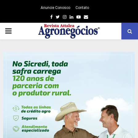
Anuncie Conosco
Contato
Facebook
Twitter
Instagram
Linkedin
Youtube
Email
PRIMARY
MENU