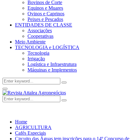
Bovinos de Corte
Equinos e Muares
Ovinos e Caprinos
Peixes e Pescados
ENTIDADES DE CLASSE
Associações
Cooperativas
Meio Ambiente
TECNOLOGIA e LOGÍSTICA
Tecnologia
Irrigação
Logística e Infraestrutura
Máquinas e Implementos
Search
Search
for:
Facebook
Twitter
Instagram
Linkedin
Youtube
Email
Primary
Menu
Search
Search
for:
Home
AGRICULTURA
Cafés Especiais
Circuito das Águas tem inscrições para o 14º Concurso de