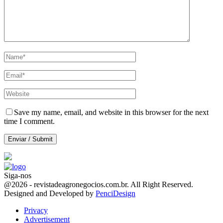
Save my name, email, and website in this browser for the next
time I comment.
Siga-nos
Facebook
Twitter
Instagram
Linkedin
Youtube
Email
@2026 - revistadeagronegocios.com.br. All Right Reserved.
Designed and Developed by
PenciDesign
Privacy
Advertisement