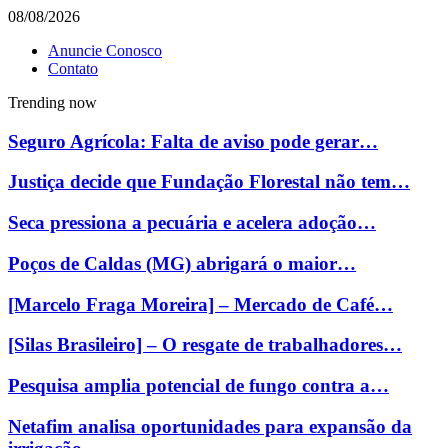
08/08/2026
Anuncie Conosco
Contato
Trending now
Seguro Agrícola: Falta de aviso pode gerar…
Justiça decide que Fundação Florestal não tem…
Seca pressiona a pecuária e acelera adoção…
Poços de Caldas (MG) abrigará o maior…
[Marcelo Fraga Moreira] – Mercado de Café…
[Silas Brasileiro] – O resgate de trabalhadores…
Pesquisa amplia potencial de fungo contra a…
Netafim analisa oportunidades para expansão da