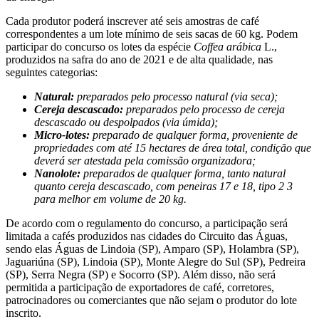
Cada produtor poderá inscrever até seis amostras de café
correspondentes a um lote mínimo de seis sacas de 60 kg. Podem
participar do concurso os lotes da espécie
Coffea arábica
L.,
produzidos na safra do ano de 2021 e de alta qualidade, nas
seguintes categorias:
Natural:
preparados pelo processo natural (via seca);
Cereja descascado:
preparados pelo processo de cereja
descascado ou despolpados (via úmida);
Micro-lotes:
preparado de qualquer forma, proveniente de
propriedades com até 15 hectares de área total, condição que
deverá ser atestada pela comissão organizadora;
Nanolote:
preparados de qualquer forma, tanto natural
quanto cereja descascado, com peneiras 17 e 18, tipo 2 3
para melhor em volume de 20 kg.
De acordo com o regulamento do concurso, a participação será
limitada a cafés produzidos nas cidades do Circuito das Águas,
sendo elas Águas de Lindoia (SP), Amparo (SP), Holambra (SP),
Jaguariúna (SP), Lindoia (SP), Monte Alegre do Sul (SP), Pedreira
(SP), Serra Negra (SP) e Socorro (SP). Além disso, não será
permitida a participação de exportadores de café, corretores,
patrocinadores ou comerciantes que não sejam o produtor do lote
inscrito.