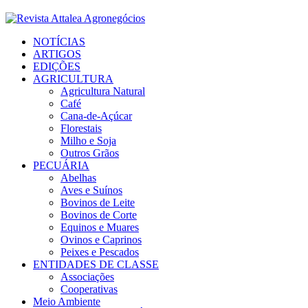
Facebook
Twitter
Instagram
Linkedin
Youtube
Email
NOTÍCIAS
ARTIGOS
EDIÇÕES
AGRICULTURA
Agricultura Natural
Café
Cana-de-Açúcar
Florestais
Milho e Soja
Outros Grãos
PECUÁRIA
Abelhas
Aves e Suínos
Bovinos de Leite
Bovinos de Corte
Equinos e Muares
Ovinos e Caprinos
Peixes e Pescados
ENTIDADES DE CLASSE
Associações
Cooperativas
Meio Ambiente