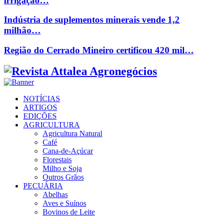
irrigação…
Indústria de suplementos minerais vende 1,2
milhão…
Região do Cerrado Mineiro certificou 420 mil…
Facebook
Twitter
Instagram
Linkedin
Youtube
Email
NOTÍCIAS
ARTIGOS
EDIÇÕES
AGRICULTURA
Agricultura Natural
Café
Cana-de-Açúcar
Florestais
Milho e Soja
Outros Grãos
PECUÁRIA
Abelhas
Aves e Suínos
Bovinos de Leite