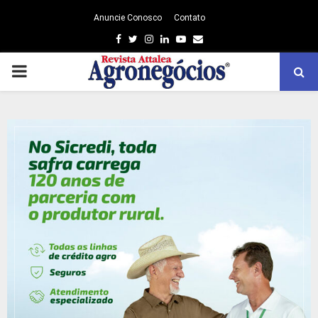
Anuncie Conosco
Contato
Facebook
Twitter
Instagram
Linkedin
Youtube
Email
PRIMARY
MENU