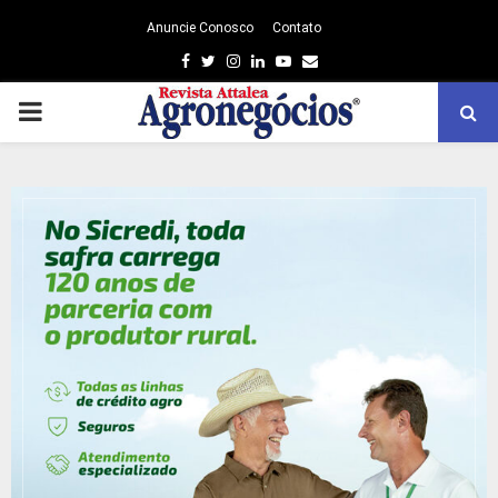
Anuncie Conosco
Contato
Facebook
Twitter
Instagram
Linkedin
Youtube
Email
PRIMARY
MENU