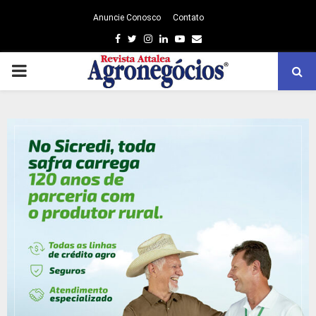
Anuncie Conosco
Contato
Facebook
Twitter
Instagram
Linkedin
Youtube
Email
PRIMARY
MENU