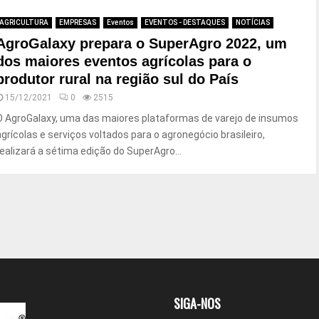
AGRICULTURA
EMPRESAS
Eventos
EVENTOS - DESTAQUES
NOTÍCIAS
AgroGalaxy prepara o SuperAgro 2022, um
dos maiores eventos agrícolas para o
produtor rural na região sul do País
15/12/2021
0
2515
O AgroGalaxy, uma das maiores plataformas de varejo de insumos
agrícolas e serviços voltados para o agronegócio brasileiro,
realizará a sétima edição do SuperAgro...
SIGA-NOS