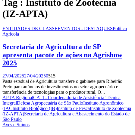
Tag : Instituto de Zootecnia
(IZ-APTA)
ENTIDADES DE CLASSE
EVENTOS - DESTAQUES
Política
Agrícola
Secretaria de Agricultura de SP
apresenta pacote de ações na Agrishow
2025
27/04/2025
27/04/2025
0
515
Pasta estadual de Agricultura transfere o gabinete para Ribeirão
Preto para anúncios de investimentos no setor agropecuário e
transferência de tecnologias para o produtor rural. O...
APTA Regional
CATI - Coordenadoria de Assistência Técnica
Integral
Defesa Agropecuária de São Paulo
Instituto Agronômico
(IAC
Instituto Biológico (IB)
Instituto de Pesca
Instituto de Zootecnia
(IZ-APTA)
Secretaria de Agricultura e Abastecimento do Estado de
São Paulo
Aves e Suínos