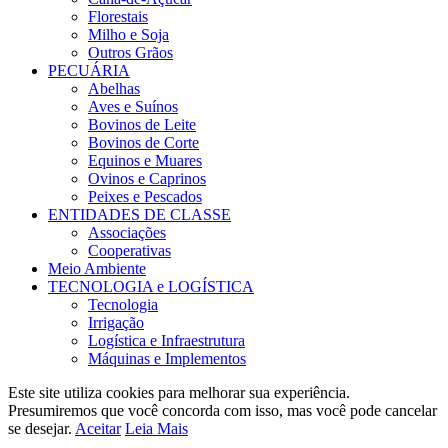
Florestais
Milho e Soja
Outros Grãos
PECUÁRIA
Abelhas
Aves e Suínos
Bovinos de Leite
Bovinos de Corte
Equinos e Muares
Ovinos e Caprinos
Peixes e Pescados
ENTIDADES DE CLASSE
Associações
Cooperativas
Meio Ambiente
TECNOLOGIA e LOGÍSTICA
Tecnologia
Irrigação
Logística e Infraestrutura
Máquinas e Implementos
Este site utiliza cookies para melhorar sua experiência.
Presumiremos que você concorda com isso, mas você pode cancelar
se desejar.
Aceitar
Leia Mais