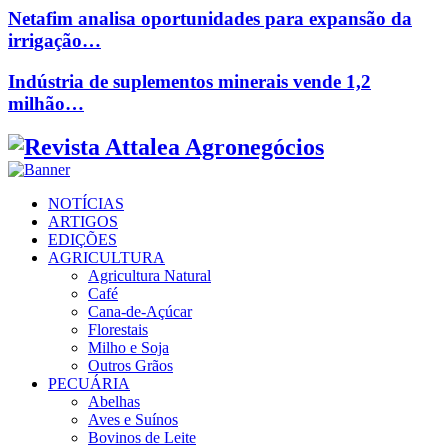
Netafim analisa oportunidades para expansão da
irrigação…
Indústria de suplementos minerais vende 1,2
milhão…
Facebook
Twitter
Instagram
Linkedin
Youtube
Email
NOTÍCIAS
ARTIGOS
EDIÇÕES
AGRICULTURA
Agricultura Natural
Café
Cana-de-Açúcar
Florestais
Milho e Soja
Outros Grãos
PECUÁRIA
Abelhas
Aves e Suínos
Bovinos de Leite