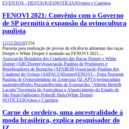
EVENTOS - DESTAQUES
NOTÍCIAS
Ovinos e Caprinos
FENOVI 2021: Convênio com o Governo
de SP permitirá expansão da ovinocultura
paulista
12/12/2021
0
1254
Parceria para realização de provas de eficiência alimentar das raças
Dorper e White Dorper é assinado na FENOVI 2021....
Associação Brasileira dos Criadores das Raças Dorper e White
Dorper (ABCDorper)
Associação Paulista de Produtores e
Beneficiadores de Borracha (APABOR)
Associação Paulista dos
Criadores de Ovinos (ASPACO)
Dorper
FENOVI – Feira Noroeste
Paulista de Ovinos
Instituto de Zootecnia (IZ-APTA)
ovinocultura
sustentável
Pedro Pezzuto
Recinto de Exposições “Alberto Bertelli
Lucatto”
Secretaria de Agricultura e Abastecimento do Estado de
São Paulo
Valdomiro Poliselli Júnior
White Dorper
NOTÍCIAS
Ovinos e Caprinos
Carne de cordeiro, uma ancestralidade à
moda brasileira, explica pesquisador do
IZ