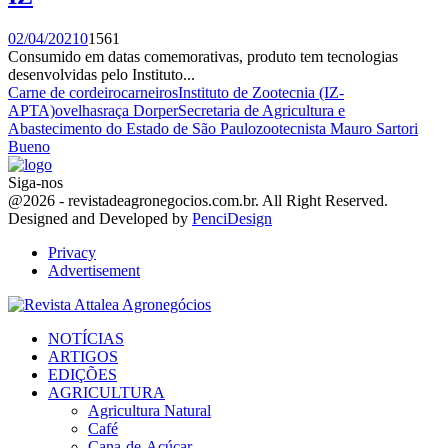
02/04/2021
0
1561
Consumido em datas comemorativas, produto tem tecnologias
desenvolvidas pelo Instituto...
Carne de cordeiro
carneiros
Instituto de Zootecnia (IZ-
APTA)
ovelhas
raça Dorper
Secretaria de Agricultura e
Abastecimento do Estado de São Paulo
zootecnista Mauro Sartori
Bueno
Siga-nos
Facebook
Twitter
Instagram
Linkedin
Youtube
Email
@2026 - revistadeagronegocios.com.br. All Right Reserved.
Designed and Developed by
PenciDesign
Privacy
Advertisement
Facebook
Twitter
Instagram
Linkedin
Youtube
Email
NOTÍCIAS
ARTIGOS
EDIÇÕES
AGRICULTURA
Agricultura Natural
Café
Cana-de-Açúcar