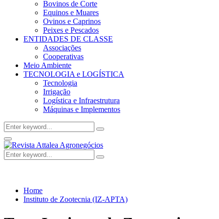
Bovinos de Corte
Equinos e Muares
Ovinos e Caprinos
Peixes e Pescados
ENTIDADES DE CLASSE
Associações
Cooperativas
Meio Ambiente
TECNOLOGIA e LOGÍSTICA
Tecnologia
Irrigação
Logística e Infraestrutura
Máquinas e Implementos
Search
Search
for:
Facebook
Twitter
Instagram
Linkedin
Youtube
Email
Primary
Menu
Search
Search
for:
Home
Instituto de Zootecnia (IZ-APTA)