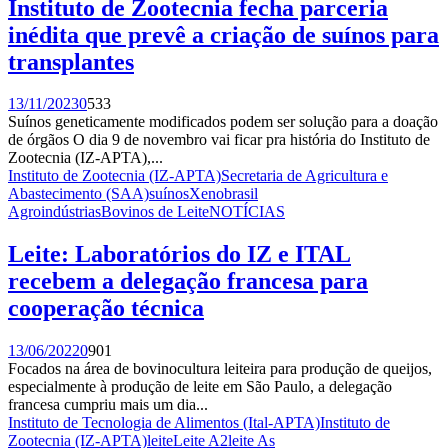
Instituto de Zootecnia fecha parceria
inédita que prevê a criação de suínos para
transplantes
13/11/2023
0
533
Suínos geneticamente modificados podem ser solução para a doação
de órgãos O dia 9 de novembro vai ficar pra história do Instituto de
Zootecnia (IZ-APTA),...
Instituto de Zootecnia (IZ-APTA)
Secretaria de Agricultura e
Abastecimento (SAA)
suínos
Xenobrasil
Agroindústrias
Bovinos de Leite
NOTÍCIAS
Leite: Laboratórios do IZ e ITAL
recebem a delegação francesa para
cooperação técnica
13/06/2022
0
901
Focados na área de bovinocultura leiteira para produção de queijos,
especialmente à produção de leite em São Paulo, a delegação
francesa cumpriu mais um dia...
Instituto de Tecnologia de Alimentos (Ital-APTA)
Instituto de
Zootecnia (IZ-APTA)
leite
Leite A2
leite As