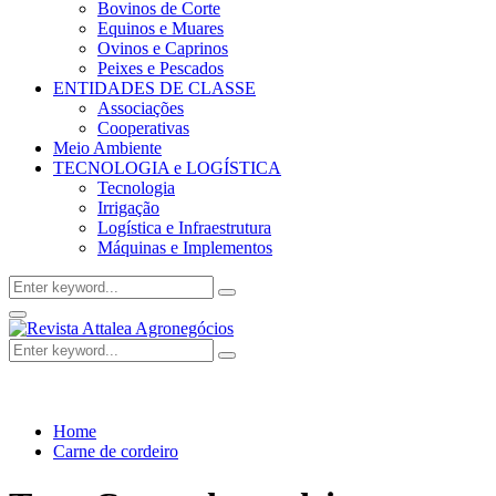
Bovinos de Corte
Equinos e Muares
Ovinos e Caprinos
Peixes e Pescados
ENTIDADES DE CLASSE
Associações
Cooperativas
Meio Ambiente
TECNOLOGIA e LOGÍSTICA
Tecnologia
Irrigação
Logística e Infraestrutura
Máquinas e Implementos
Search
Search
for:
Facebook
Twitter
Instagram
Linkedin
Youtube
Email
Primary
Menu
Search
Search
for:
Home
Carne de cordeiro