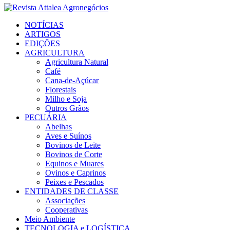
Facebook
Twitter
Instagram
Linkedin
Youtube
Email
NOTÍCIAS
ARTIGOS
EDIÇÕES
AGRICULTURA
Agricultura Natural
Café
Cana-de-Açúcar
Florestais
Milho e Soja
Outros Grãos
PECUÁRIA
Abelhas
Aves e Suínos
Bovinos de Leite
Bovinos de Corte
Equinos e Muares
Ovinos e Caprinos
Peixes e Pescados
ENTIDADES DE CLASSE
Associações
Cooperativas
Meio Ambiente
TECNOLOGIA e LOGÍSTICA