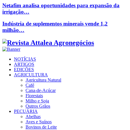
Netafim analisa oportunidades para expansão da
irrigação…
Indústria de suplementos minerais vende 1,2
milhão…
Facebook
Twitter
Instagram
Linkedin
Youtube
Email
NOTÍCIAS
ARTIGOS
EDIÇÕES
AGRICULTURA
Agricultura Natural
Café
Cana-de-Açúcar
Florestais
Milho e Soja
Outros Grãos
PECUÁRIA
Abelhas
Aves e Suínos
Bovinos de Leite