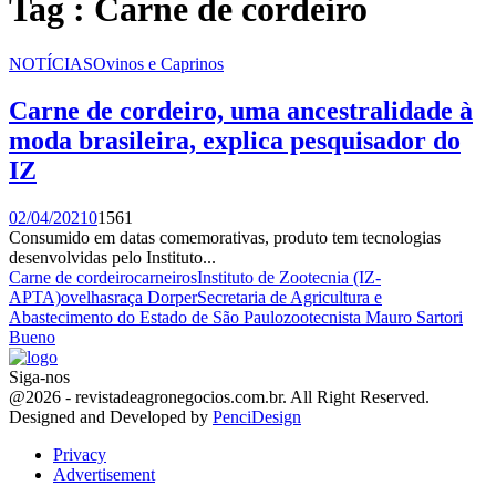
Tag : Carne de cordeiro
NOTÍCIAS
Ovinos e Caprinos
Carne de cordeiro, uma ancestralidade à
moda brasileira, explica pesquisador do
IZ
02/04/2021
0
1561
Consumido em datas comemorativas, produto tem tecnologias
desenvolvidas pelo Instituto...
Carne de cordeiro
carneiros
Instituto de Zootecnia (IZ-
APTA)
ovelhas
raça Dorper
Secretaria de Agricultura e
Abastecimento do Estado de São Paulo
zootecnista Mauro Sartori
Bueno
Siga-nos
Facebook
Twitter
Instagram
Linkedin
Youtube
Email
@2026 - revistadeagronegocios.com.br. All Right Reserved.
Designed and Developed by
PenciDesign
Privacy
Advertisement