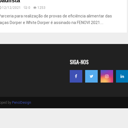
paulista
12/12/2021
0
1253
Parceria para realização de provas de eficiência alimentar das
raças Dorper e White Dorper é assinado na FENOVI 2021....
SIGA-NOS
loped by
PenciDesign