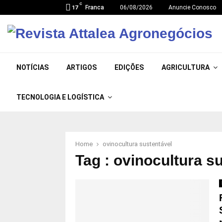
C
Franca
06/08/2026
Anuncie Conosco
17
NOTÍCIAS
ARTIGOS
EDIÇÕES
AGRICULTURA
TECNOLOGIA E LOGÍSTICA
Home
ovinocultura sustentável
Tag : ovinocultura s