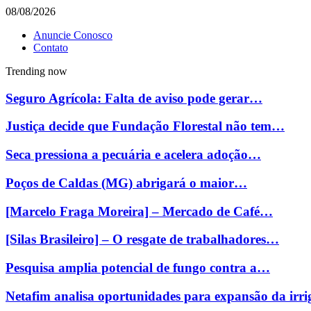
08/08/2026
Anuncie Conosco
Contato
Trending now
Seguro Agrícola: Falta de aviso pode gerar…
Justiça decide que Fundação Florestal não tem…
Seca pressiona a pecuária e acelera adoção…
Poços de Caldas (MG) abrigará o maior…
[Marcelo Fraga Moreira] – Mercado de Café…
[Silas Brasileiro] – O resgate de trabalhadores…
Pesquisa amplia potencial de fungo contra a…
Netafim analisa oportunidades para expansão da ir