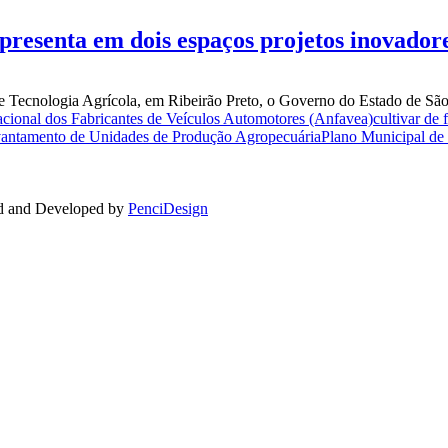
resenta em dois espaços projetos inovadore
de Tecnologia Agrícola, em Ribeirão Preto, o Governo do Estado de São
cional dos Fabricantes de Veículos Automotores (Anfavea)
cultivar de
ntamento de Unidades de Produção Agropecuária
Plano Municipal de
ed and Developed by
PenciDesign