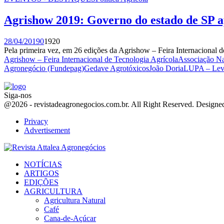
Agrishow 2019: Governo do estado de SP ap
28/04/2019
0
1920
Pela primeira vez, em 26 edições da Agrishow – Feira Internacional 
Agrishow – Feira Internacional de Tecnologia Agrícola
Associação Na
Agronegócio (Fundepag)
Gedave Agrotóxicos
João Doria
LUPA – Leva
Siga-nos
Facebook
Twitter
Instagram
Linkedin
Youtube
Email
@2026 - revistadeagronegocios.com.br. All Right Reserved. Design
Privacy
Advertisement
Facebook
Twitter
Instagram
Linkedin
Youtube
Email
NOTÍCIAS
ARTIGOS
EDIÇÕES
AGRICULTURA
Agricultura Natural
Café
Cana-de-Açúcar