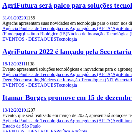
AgriFutura será palco para soluções tecno
31/01/2022
0
1155
Agtechs apresentam suas novidades em tecnologia para o setor, nos di
Agência Paulista de Tecnologia dos Agronegócios (APTA)
AgriFutur
(Fundepag)
Instituto Biológico (IB)
Núcleo de Inovação Tecnológica (
EVENTOS - DESTAQUES
Tecnologia
AgriFutura 2022 é lançado pela Secretaria
18/12/2021
1
1138
Evento apresentará soluções tecnológicas e inovadoras para o agronegó
Agência Paulista de Tecnologia dos Agronegócios (APTA)
AgriFutur
Deere
Neoconsulting
Núcleos de Inovação Tecnológica (NIT)
Secretar
EVENTOS - DESTAQUES
Tecnologia
Itamar Borges promove em 15 de dezembr
13/12/2021
0
1207
Evento, que será realizado em março de 2022, apresentará soluções te
Agência Paulista de Tecnologia dos Agronegócios (APTA)
Agrifutur
Estado de São Paulo
EVENTOS - DESTAQUES
Política Agrícola