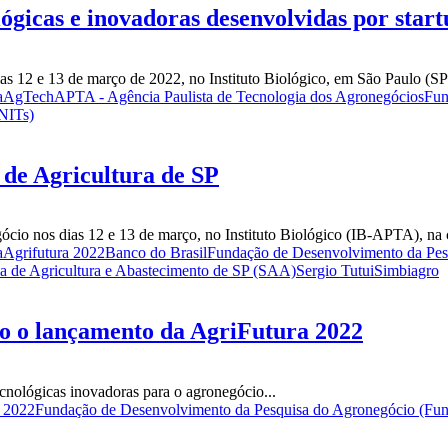
lógicas e inovadoras desenvolvidas por star
as 12 e 13 de março de 2022, no Instituto Biológico, em São Paulo (SP)
a
AgTech
APTA - Agência Paulista de Tecnologia dos Agronegócios
Fun
NITs)
 de Agricultura de SP
cio nos dias 12 e 13 de março, no Instituto Biológico (IB-APTA), na cap
a
Agrifutura 2022
Banco do Brasil
Fundação de Desenvolvimento da Pes
ia de Agricultura e Abastecimento de SP (SAA)
Sergio Tutui
Simbiagro
o o lançamento da AgriFutura 2022
cnológicas inovadoras para o agronegócio...
a 2022
Fundação de Desenvolvimento da Pesquisa do Agronegócio (Fu