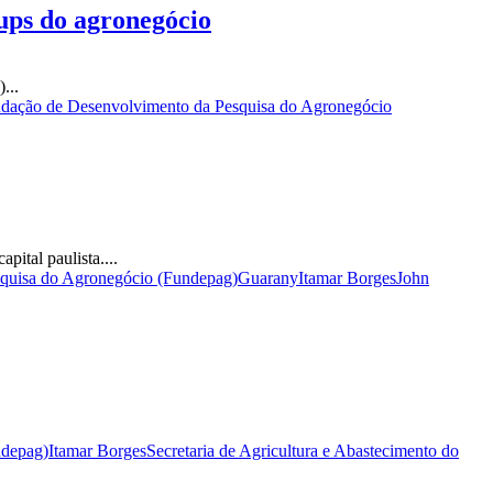
tups do agronegócio
...
dação de Desenvolvimento da Pesquisa do Agronegócio
ital paulista....
quisa do Agronegócio (Fundepag)
Guarany
Itamar Borges
John
ndepag)
Itamar Borges
Secretaria de Agricultura e Abastecimento do