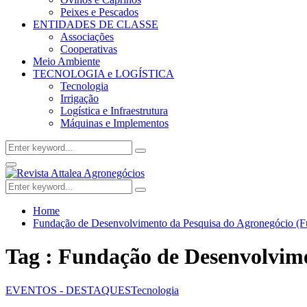
Peixes e Pescados
ENTIDADES DE CLASSE
Associações
Cooperativas
Meio Ambiente
TECNOLOGIA e LOGÍSTICA
Tecnologia
Irrigação
Logística e Infraestrutura
Máquinas e Implementos
Search
Search
for:
Facebook
Twitter
Instagram
Linkedin
Youtube
Email
Primary
Menu
Search
Search
for:
Home
Fundação de Desenvolvimento da Pesquisa do Agronegócio (
Tag : Fundação de Desenvolvim
EVENTOS - DESTAQUES
Tecnologia