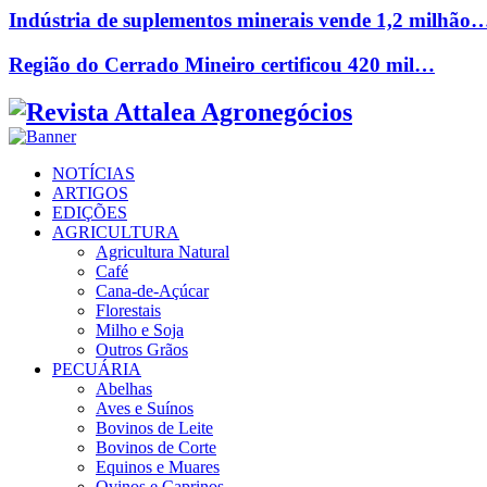
Indústria de suplementos minerais vende 1,2 milhão
Região do Cerrado Mineiro certificou 420 mil…
Facebook
Twitter
Instagram
Linkedin
Youtube
Email
NOTÍCIAS
ARTIGOS
EDIÇÕES
AGRICULTURA
Agricultura Natural
Café
Cana-de-Açúcar
Florestais
Milho e Soja
Outros Grãos
PECUÁRIA
Abelhas
Aves e Suínos
Bovinos de Leite
Bovinos de Corte
Equinos e Muares
Ovinos e Caprinos