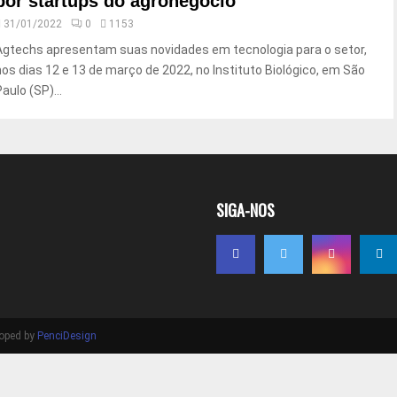
por startups do agronegócio
31/01/2022
0
1153
Agtechs apresentam suas novidades em tecnologia para o setor,
nos dias 12 e 13 de março de 2022, no Instituto Biológico, em São
aulo (SP)...
SIGA-NOS
loped by
PenciDesign