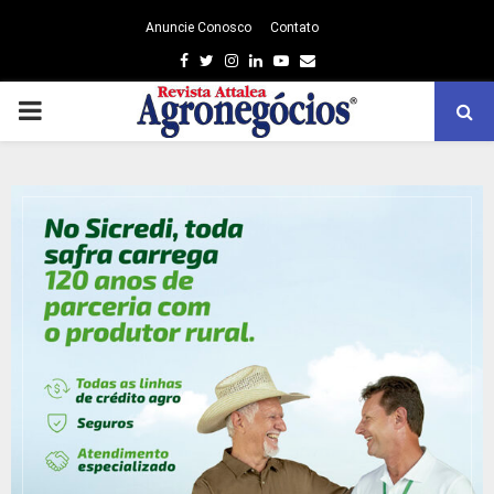
Anuncie Conosco
Contato
Facebook
Twitter
Instagram
Linkedin
Youtube
Email
PRIMARY
MENU