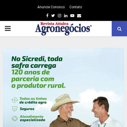
Anuncie Conosco
Contato
Facebook
Twitter
Instagram
Linkedin
Youtube
Email
PRIMARY
MENU