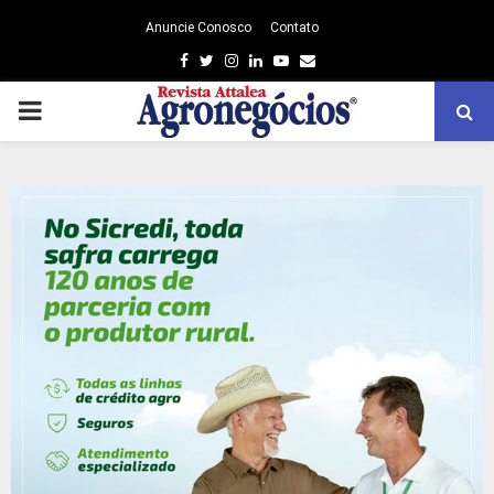
Anuncie Conosco
Contato
Facebook
Twitter
Instagram
Linkedin
Youtube
Email
PRIMARY
MENU