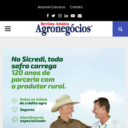
Anuncie Conosco
Contato
Facebook
Twitter
Instagram
Linkedin
Youtube
Email
PRIMARY
MENU