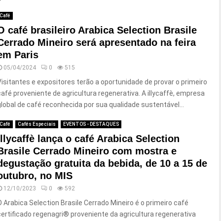
Café
O café brasileiro Arabica Selection Brasile
Cerrado Mineiro será apresentado na feira
em Paris
05/04/2024
0
515
Visitantes e expositores terão a oportunidade de provar o primeiro
café proveniente de agricultura regenerativa. A illycaffè, empresa
global de café reconhecida por sua qualidade sustentável...
Café
Cafés Especiais
EVENTOS - DESTAQUES
illycaffè lança o café Arabica Selection
Brasile Cerrado Mineiro com mostra e
degustação gratuita da bebida, de 10 a 15 de
outubro, no MIS
12/10/2023
0
592
O Arabica Selection Brasile Cerrado Mineiro é o primeiro café
certificado regenagri® proveniente da agricultura regenerativa