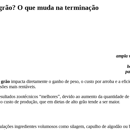
to grão? O que muda na terminação
ampla v
b
pa
 grão
impacta diretamente o ganho de peso, o custo por arroba e a efici
isões mais rentáveis.
 resultados zootécnicos “melhores”, devido ao aumento da quantidade d
 custo de produção, que em dietas de alto grão tende a ser maior.
lações ingredientes volumosos como silagem, capulho de algodão ou ba