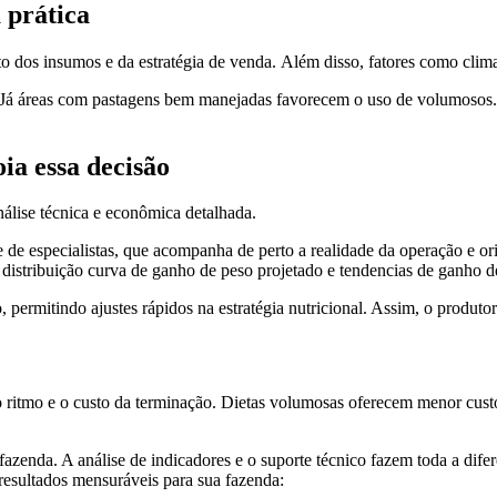
a prática
to dos insumos e da estratégia de venda. Além disso, fatores como clima
s. Já áreas com pastagens bem manejadas favorecem o uso de volumosos
a essa decisão
nálise técnica e econômica detalhada.
de especialistas, que acompanha de perto a realidade da operação e ori
istribuição curva de ganho de peso projetado e tendencias de ganho de
ermitindo ajustes rápidos na estratégia nutricional. Assim, o produtor
o ritmo e o custo da terminação. Dietas volumosas oferecem menor custo d
azenda. A análise de indicadores e o suporte técnico fazem toda a dife
 resultados mensuráveis para sua fazenda: