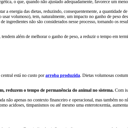
ergética, o que, quando não ajustado adequadamente, favorece um men
tar a energia das dietas, reduzindo, consequentemente, a quantidade d
o usar volumoso), tem, naturalmente, um impacto no ganho de peso des
 de ingredientes não são considerados nesse processo, tornando os resul
ão, tendem além de melhorar o ganho de peso, a reduzir o tempo em te
central está no custo por
arroba produzida
. Dietas volumosas costum
ssim, reduzem o tempo de permanência do animal no sistema.
Com iss
aliada não apenas no contexto financeiro e operacional, mas também no ní
s como acidoses, timpanismos ou até mesmo uma enterotoxemia, aument