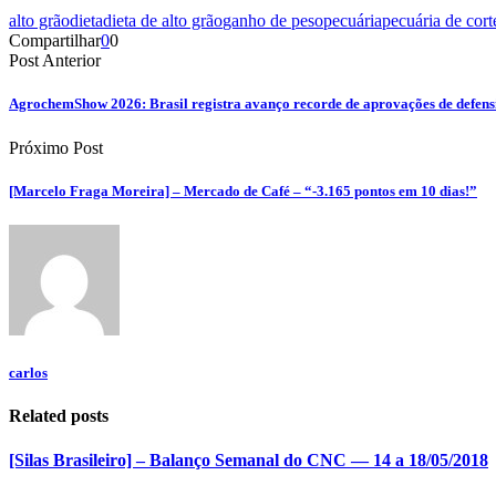
alto grão
dieta
dieta de alto grão
ganho de peso
pecuária
pecuária de cort
Compartilhar
0
0
Post Anterior
AgrochemShow 2026: Brasil registra avanço recorde de aprovações de defens
Próximo Post
[Marcelo Fraga Moreira] – Mercado de Café – “-3.165 pontos em 10 dias!”
carlos
Related posts
[Silas Brasileiro] – Balanço Semanal do CNC — 14 a 18/05/2018