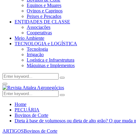
Equinos e Muares
Ovinos e Caprinos
Peixes e Pescados
ENTIDADES DE CLASSE
Associações
Cooperativas
Meio Ambiente
TECNOLOGIA e LOGÍSTICA
Tecnologia
Irrigação
Logística e Infraestrutura
Máquinas e Implementos
Search
Search
for:
Facebook
Twitter
Instagram
Linkedin
Youtube
Email
Primary
Menu
Search
Search
for:
Home
PECUÁRIA
Bovinos de Corte
Dieta à base de volumosos ou dieta de alto grão? O que muda 
ARTIGOS
Bovinos de Corte