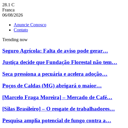
28.1
C
Franca
06/08/2026
Anuncie Conosco
Contato
Trending now
Seguro Agrícola: Falta de aviso pode gerar…
Justiça decide que Fundação Florestal não tem…
Seca pressiona a pecuária e acelera adoção…
Poços de Caldas (MG) abrigará o maior…
[Marcelo Fraga Moreira] – Mercado de Café…
[Silas Brasileiro] – O resgate de trabalhadores…
Pesquisa amplia potencial de fungo contra a…