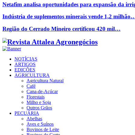
Netafim analisa oportunidades para expansão da ir
Indústria de suplementos minerais vende 1,2 milhão
Região do Cerrado Mineiro certificou 420 mil…
Facebook
Twitter
Instagram
Linkedin
Youtube
Email
NOTÍCIAS
ARTIGOS
EDIÇÕES
AGRICULTURA
Agricultura Natural
Café
Cana-de-Açúcar
Florestais
Milho e Soja
Outros Grãos
PECUÁRIA
Abelhas
Aves e Suínos
Bovinos de Leite
Bovinos de Corte