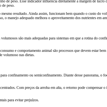
nho de peso. Esse indicador influencia diretamente a margem de lucro 
lo de peso.
o mesmo resultado. Ainda assim, funcionam bem quando o custo do vol
so, o manejo adequado melhora o aproveitamento dos nutrientes em am
m volumosos são mais adequadas para sistemas em que a rotina do con
consumo e comportamento animal são processos que devem estar bem est
 de volumoso nas dietas.
is para confinamento ou semiconfinamento. Diante desse panorama, o foco
entrados. Com preços da arroba em alta, o retorno pode compensar o 
tais para evitar prejuízos.