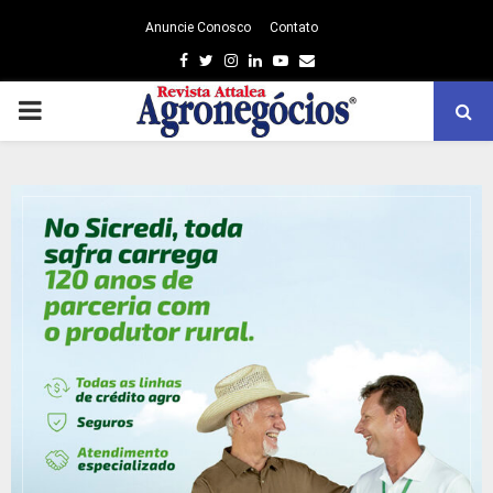
Anuncie Conosco
Contato
Facebook
Twitter
Instagram
Linkedin
Youtube
Email
PRIMARY
MENU