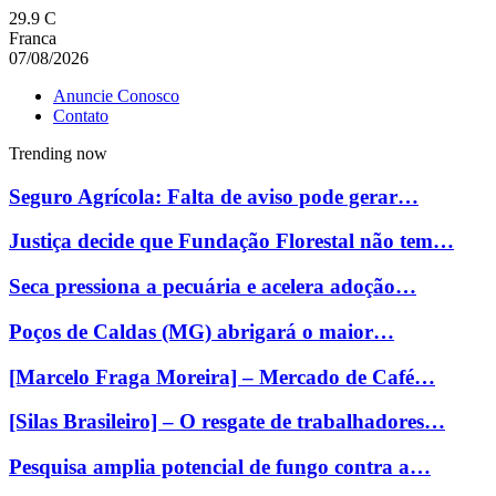
29.9
C
Franca
07/08/2026
Anuncie Conosco
Contato
Trending now
Seguro Agrícola: Falta de aviso pode gerar…
Justiça decide que Fundação Florestal não tem…
Seca pressiona a pecuária e acelera adoção…
Poços de Caldas (MG) abrigará o maior…
[Marcelo Fraga Moreira] – Mercado de Café…
[Silas Brasileiro] – O resgate de trabalhadores…
Pesquisa amplia potencial de fungo contra a…