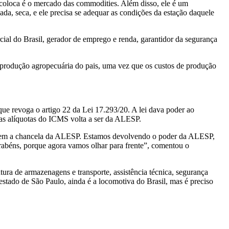
m coloca é o mercado das commodities. Além disso, ele é um
ada, seca, e ele precisa se adequar as condições da estação daquele
ial do Brasil, gerador de emprego e renda, garantidor da segurança
da produção agropecuária do pais, uma vez que os custos de produção
ue revoga o artigo 22 da Lei 17.293/20. A lei dava poder ao
das alíquotas do ICMS volta a ser da ALESP.
S sem a chancela da ALESP. Estamos devolvendo o poder da ALESP,
arabéns, porque agora vamos olhar para frente”, comentou o
tura de armazenagens e transporte, assistência técnica, segurança
estado de São Paulo, ainda é a locomotiva do Brasil, mas é preciso