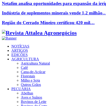
Netafim analisa oportunidades para expansão da ir
Indústria de suplementos minerais vende 1,2 milhão
Região do Cerrado Mineiro certificou 420 mil…
Facebook
Twitter
Instagram
Linkedin
Youtube
Email
NOTÍCIAS
ARTIGOS
EDIÇÕES
AGRICULTURA
Agricultura Natural
Café
Cana-de-Açúcar
Florestais
Milho e Soja
Outros Grãos
PECUÁRIA
Abelhas
Aves e Suínos
Bovinos de Leite
Bovinos de Corte