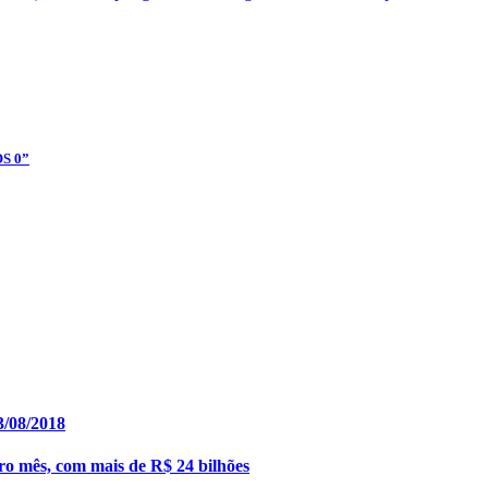
OS 0”
/08/2018
ro mês, com mais de R$ 24 bilhões