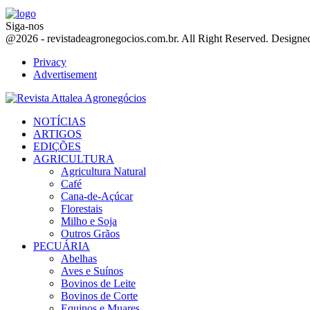
Siga-nos
Facebook
Twitter
Instagram
Linkedin
Youtube
Email
@2026 - revistadeagronegocios.com.br. All Right Reserved. Design
Privacy
Advertisement
Facebook
Twitter
Instagram
Linkedin
Youtube
Email
NOTÍCIAS
ARTIGOS
EDIÇÕES
AGRICULTURA
Agricultura Natural
Café
Cana-de-Açúcar
Florestais
Milho e Soja
Outros Grãos
PECUÁRIA
Abelhas
Aves e Suínos
Bovinos de Leite
Bovinos de Corte
Equinos e Muares