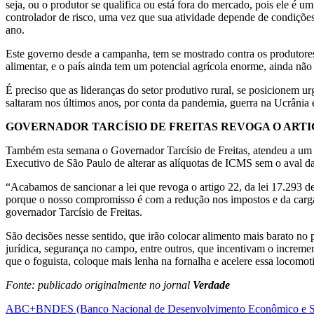
seja, ou o produtor se qualifica ou está fora do mercado, pois ele é
controlador de risco, uma vez que sua atividade depende de condições 
ano.
Este governo desde a campanha, tem se mostrado contra os produtores 
alimentar, e o país ainda tem um potencial agrícola enorme, ainda não
É preciso que as lideranças do setor produtivo rural, se posicionem 
saltaram nos últimos anos, por conta da pandemia, guerra na Ucrânia
GOVERNADOR TARCÍSIO DE FREITAS REVOGA O ARTI
Também esta semana o Governador Tarcísio de Freitas, atendeu a u
Executivo de São Paulo de alterar as alíquotas de ICMS sem o aval d
“Acabamos de sancionar a lei que revoga o artigo 22, da lei 17.29
porque o nosso compromisso é com a redução nos impostos e da carga 
governador Tarcísio de Freitas.
São decisões nesse sentido, que irão colocar alimento mais barato no 
jurídica, segurança no campo, entre outros, que incentivam o increme
que o foguista, coloque mais lenha na fornalha e acelere essa locomot
Fonte: publicado originalmente no jornal
Verdade
ABC+
BNDES (Banco Nacional de Desenvolvimento Econômico e S