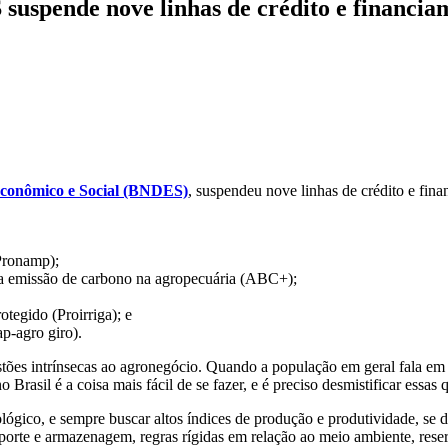
 suspende nove linhas de crédito e financia
Econômico e Social (BNDES)
, suspendeu nove linhas de crédito e fina
Pronamp);
xa emissão de carbono na agropecuária (ABC+);
otegido (Proirriga); e
p-agro giro).
stões intrínsecas ao agronegócio. Quando a população em geral fala em
o Brasil é a coisa mais fácil de se fazer, e é preciso desmistificar essas 
ógico, e sempre buscar altos índices de produção e produtividade, se d
sporte e armazenagem, regras rígidas em relação ao meio ambiente, rese