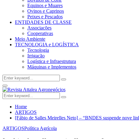
Equinos e Muares
Ovinos e Caprinos
Peixes e Pescados
ENTIDADES DE CLASSE
Associações
Cooperativas
Meio Ambiente
TECNOLOGIA e LOGÍSTICA
Tecnologia
Irrigação
Logística e Infraestrutura
Máquinas e Implementos
Search
Search
for:
Facebook
Twitter
Instagram
Linkedin
Youtube
Email
Primary
Menu
Search
Search
for:
Home
ARTIGOS
[Fábio de Salles Meirelles Neto] – “BNDES suspende nove linha
ARTIGOS
Política Agrícola