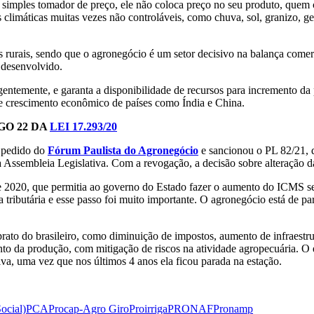
 um simples tomador de preço, ele não coloca preço no seu produto, que
climáticas muitas vezes não controláveis, como chuva, sol, granizo, ge
rurais, sendo que o agronegócio é um setor decisivo na balança comerc
 desenvolvido.
urgentemente, e garanta a disponibilidade de recursos para incremento 
 e crescimento econômico de países como Índia e China.
GO 22 DA
LEI 17.293/20
m pedido do
Fórum Paulista do Agronegócio
e sancionou o PL 82/21, q
a Assembleia Legislativa. Com a revogação, a decisão sobre alteração 
3 de 2020, que permitia ao governo do Estado fazer o aumento do ICM
tributária e esse passo foi muito importante. O agronegócio está de p
prato do brasileiro, como diminuição de impostos, aumento de infraestru
nto da produção, com mitigação de riscos na atividade agropecuária. O 
iva, uma vez que nos últimos 4 anos ela ficou parada na estação.
ocial)
PCA
Procap-Agro Giro
Proirriga
PRONAF
Pronamp