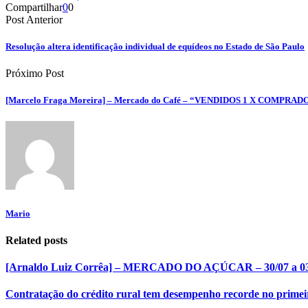
Compartilhar
0
0
Post Anterior
Resolução altera identificação individual de equídeos no Estado de São Paulo
Próximo Post
[Marcelo Fraga Moreira] – Mercado do Café – “VENDIDOS 1 X COMPRAD
Mario
Related posts
[Arnaldo Luiz Corrêa] – MERCADO DO AÇÚCAR – 30/07 a 03
Contratação do crédito rural tem desempenho recorde no primei