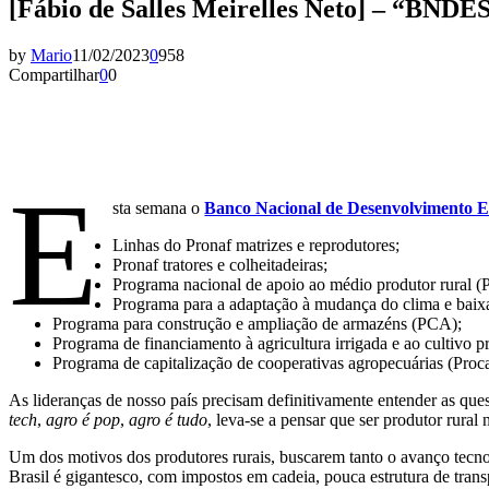
[Fábio de Salles Meirelles Neto] – “BNDES
by
Mario
11/02/2023
0
958
Compartilhar
0
0
E
sta semana o
Banco Nacional de Desenvolvimento 
Linhas do Pronaf matrizes e reprodutores;
Pronaf tratores e colheitadeiras;
Programa nacional de apoio ao médio produtor rural (
Programa para a adaptação à mudança do clima e bai
Programa para construção e ampliação de armazéns (PCA);
Programa de financiamento à agricultura irrigada e ao cultivo pr
Programa de capitalização de cooperativas agropecuárias (Proca
As lideranças de nosso país precisam definitivamente entender as que
tech
,
agro é pop
,
agro é tudo
, leva-se a pensar que ser produtor rural n
Um dos motivos dos produtores rurais, buscarem tanto o avanço tecnol
Brasil é gigantesco, com impostos em cadeia, pouca estrutura de tran