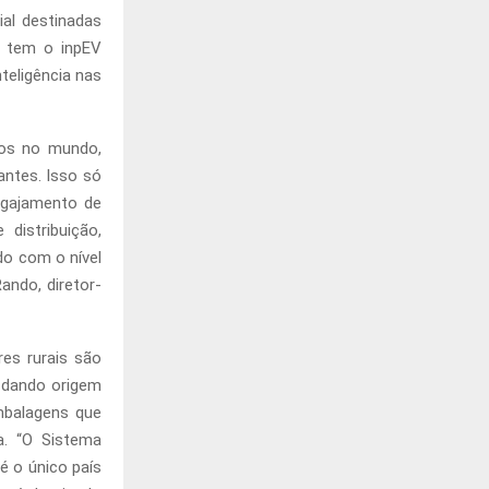
ial destinadas
e tem o inpEV
teligência nas
dos no mundo,
ntes. Isso só
ngajamento de
 distribuição,
do com o nível
ando, diretor-
res rurais são
, dando origem
mbalagens que
a. “O Sistema
 o único país