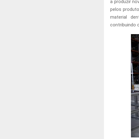
a produzir n
pelos produt
material de
contribuindo 