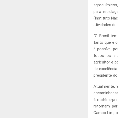
agroquímicos,
para recicla
(Instituto Na
atividades de
“O Brasil te
tanto que é 
é possível p
todos os elos
agricultor e 
de excelência
presidente do
Atualmente, 9
encaminhadas 
à matéria-pr
retornam par
Campo Limpo 