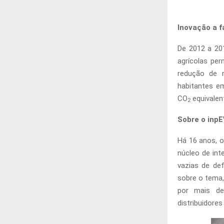
Inovação a f
De 2012 a 20
agrícolas per
redução de 
habitantes e
CO
equivalent
2
Sobre o inp
Há 16 anos, 
núcleo de in
vazias de de
sobre o tema,
por mais de
distribuidores