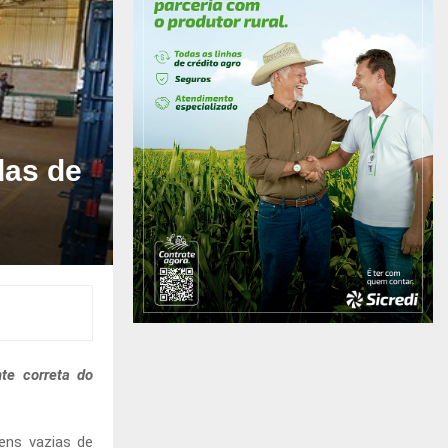
das de
te correta do
ens vazias de