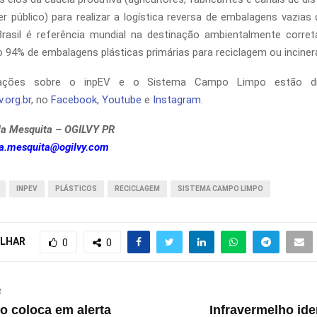
r público) para realizar a logística reversa de embalagens vazias
Brasil é referência mundial na destinação ambientalmente corret
94% de embalagens plásticas primárias para reciclagem ou inciner
ações sobre o inpEV e o Sistema Campo Limpo estão di
.org.br
, no
Facebook
,
Youtube
e
Instagram
.
la Mesquita – OGILVY PR
la.mesquita@ogilvy.com
INPEV
PLÁSTICOS
RECICLAGEM
SISTEMA CAMPO LIMPO
LHAR
0
0
R
 coloca em alerta
Infravermelho ide