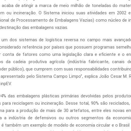
 acaba de atingir a marca de meio milhão de toneladas do mater
gem ou incineração. O Sistema iniciou suas atividades em 2002 
cional de Processamento de Embalagens Vazias) como núcleo de in
 destinação das embalagens vazias.
m um dos sistemas de logística reversa no campo mais avança
considerado referência por países que possuem programas semelha
or conta de fatores como uma legislação clara e eficiente e o e
 da cadeia produtiva agrícola (indústria fabricante, canais de
poder público), que cumprem com suas responsabilidades contribuin
 apresentado pelo Sistema Campo Limpo”, explica João Cesar M. R
 inpEV.
4% das embalagens plásticas primárias devolvidas pelos produto
para reciclagem ou incineração. Desse total, 90% são reciclados
ima para a produção de mais de 30 artefatos, entre eles novas e
a a indústria de defensivos ou outros segmentos da economi
é também um exemplo de modelo de economia circular e o Brasil é