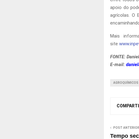
apoio do pode
agrícolas. O 
encaminhando 
Mais inform
site
www.inpev
FONTE: Danie
E-mail:
danie
AGROQUÍMICOS
COMPARTI
POST ANTERIO
Tempo seco