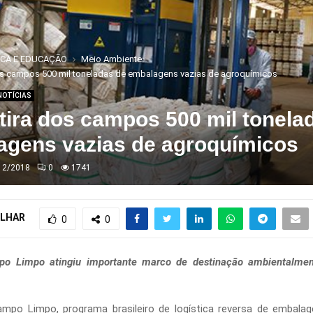
ICA E EDUCAÇÃO
Meio Ambiente
 dos campos 500 mil toneladas de embalagens vazias de agroquímicos
NOTÍCIAS
 tira dos campos 500 mil tonela
agens vazias de agroquímicos
12/2018
0
1741
LHAR
0
0
o Limpo atingiu importante marco de destinação ambientalmen
mpo Limpo, programa brasileiro de logística reversa de embalag