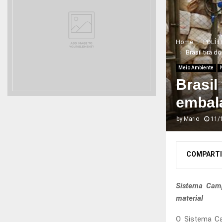
Home
POLÍT
Brasil tira
Meio Ambiente
Brasil
embal
by
Mario
11/
COMPARTI
Sistema Camp
material
O Sistema Ca