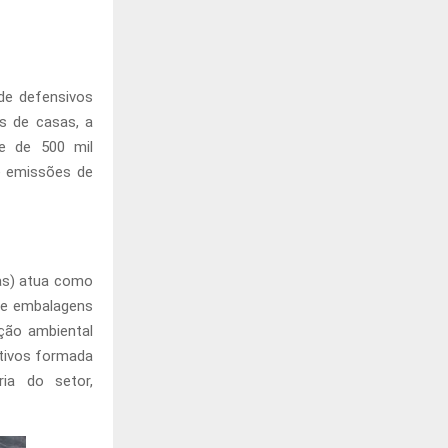
de defensivos
es de casas, a
e de 500 mil
e emissões de
as) atua como
de embalagens
ção ambiental
ativos formada
ia do setor,