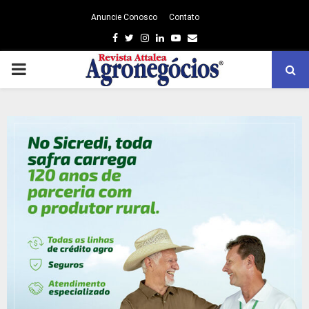
Anuncie Conosco
Contato
Facebook
Twitter
Instagram
Linkedin
Youtube
Email
PRIMARY
MENU