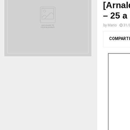
[Arnal
– 25 a
by
Mario
31/
COMPARTI