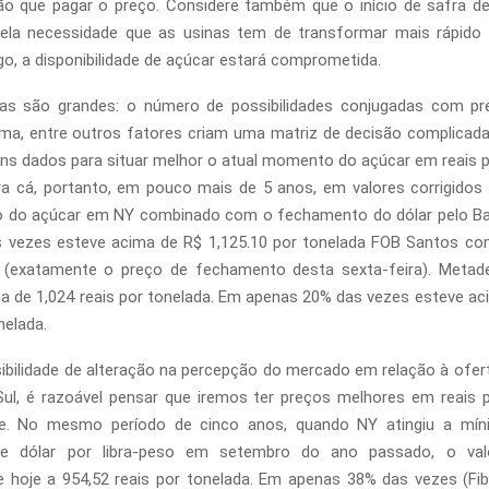
ão que pagar o preço. Considere também que o início de safra d
 pela necessidade que as usinas tem de transformar mais rápido
ogo, a disponibilidade de açúcar estará comprometida.
zas são grandes: o número de possibilidades conjugadas com pr
lima, entre outros fatores criam uma matriz de decisão complica
uns dados para situar melhor o atual momento do açúcar em reais p
a cá, portanto, em pouco mais de 5 anos, em valores corrigidos 
 do açúcar em NY combinado com o fechamento do dólar pelo Ba
 vezes esteve acima de R$ 1,125.10 por tonelada FOB Santos co
o (exatamente o preço de fechamento desta sexta-feira). Metad
a de 1,024 reais por tonelada. Em apenas 20% das vezes esteve ac
nelada.
ibilidade de alteração na percepção do mercado em relação à ofer
ul, é razoável pensar que iremos ter preços melhores em reais 
te. No mesmo período de cinco anos, quando NY atingiu a mín
e dólar por libra-peso em setembro do ano passado, o val
 hoje a 954,52 reais por tonelada. Em apenas 38% das vezes (Fi