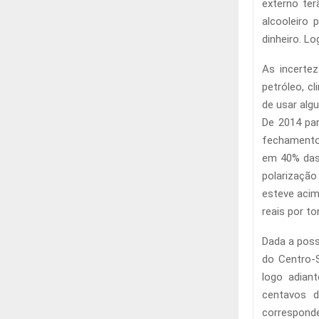
externo ter
alcooleiro
dinheiro. L
As incerte
petróleo, c
de usar alg
De 2014 par
fechamento
em 40% das
polarizaçã
esteve acim
reais por to
Dada a poss
do Centro-S
logo adian
centavos d
corresponde