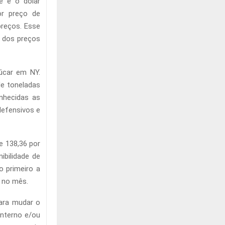
e e o dólar
or preço de
preços. Esse
a dos preços
úcar em NY.
de toneladas
nhecidas as
defensivos e
e 138,36 por
ibilidade de
o primeiro a
 no mês.
ara mudar o
interno e/ou