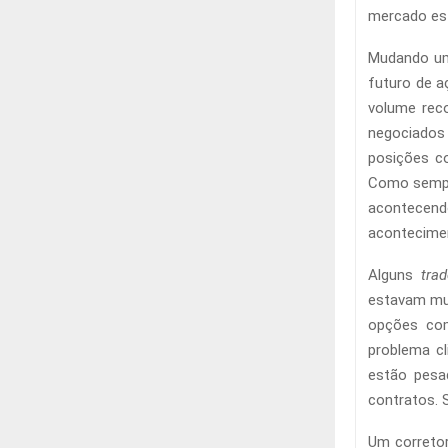
mercado est
Mudando um
futuro de a
volume rec
negociados
posições c
Como sempr
acontecend
acontecimen
Alguns
trad
estavam mud
opções com
problema cl
estão pesa
contratos. S
Um correto