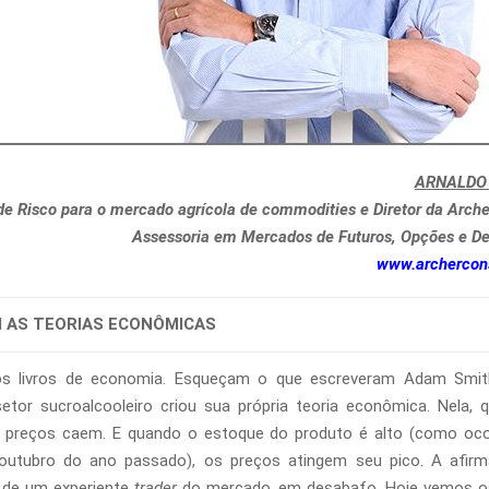
ARNALDO 
de Risco para o mercado agrícola de commodities e Diretor da Arche
Assessoria em Mercados de Futuros, Opções e Der
www.archercons
 AS TEORIAS ECONÔMICAS
s livros de economia. Esqueçam o que escreveram Adam Smit
etor sucroalcooleiro criou sua própria teoria econômica. Nela, 
s preços caem. E quando o estoque do produto é alto (como oc
outubro do ano passado), os preços atingem seu pico. A afir
 de um experiente
trader
do mercado, em desabafo. Hoje vemos o