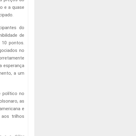
mo e a quase
cipado.
cipantes do
bilidade de
10 pontos.
gociados no
orretamente
na esperança
mento, a um
 político no
olsonaro, as
 americana e
aos trilhos