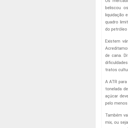
Os mercado
beliscou o
liquidação 
quadro limi
do petróleo
Existem vá
Acreditamos
de cana. D
dificuldade
tratos cult
A ATR para 
tonelada de
açúcar deve
pelo menos
Também val
mix, ou sej