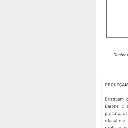
Gestor 
ESQUEÇAM
Destruam o
Barone. O s
produto, o
etanol em 
minha, mas