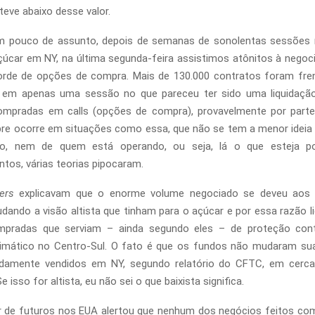
eve abaixo desse valor.
 pouco de assunto, depois de semanas de sonolentas sessões 
çúcar em NY, na última segunda-feira assistimos atônitos à nego
orde de opções de compra. Mais de 130.000 contratos foram fre
 em apenas uma sessão no que pareceu ter sido uma liquidaçã
ompradas em calls (opções de compra), provavelmente por parte
e ocorre em situações como essa, que não se tem a menor ideia 
o, nem de quem está operando, ou seja, lá o que esteja p
tos, várias teorias pipocaram.
ers
explicavam que o enorme volume negociado se deveu aos
ando a visão altista que tinham para o açúcar e por essa razão l
pradas que serviam – ainda segundo eles – de proteção cont
imático no Centro-Sul. O fato é que os fundos não mudaram sua
damente vendidos em NY, segundo relatório do CFTC, em cerca
e isso for altista, eu não sei o que baixista significa.
r de futuros nos EUA alertou que nenhum dos negócios feitos co