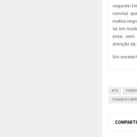
segunda-fei
concluir qu
realiza neg
se em model
esse, sem 
atenção da
Um excelent
ATR
CONSU
TRADER DO ME
COMPARTI