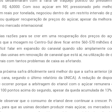
s desanimaram com a falta de traquejo político do president
s R$ 4,0000. Com isso açúcar em NY, pressionado pelo melh
em reais por tonelada, negociou dentro de um restrito intervalo de 
tou qualquer recuperação de preços do açúcar, apesar da melhor
 no mercado internacional.
rias razões para se crer em uma recuperação dos preços do aç
 que a moagem no Centro-Sul deve ficar entre 560-570 milhões 
ifícil falar em expansão do canavial quando são amplamente co
s das usinas em renovação de canavial que está aí, na utilização de 
urais com tantos problemas de caixa as afetando.
a próxima safra dificilmente será melhor do que a safra anterior (d
 cana, segundo o último relatório da UNICA). A redução de dispon
 ocorrer porque a arbitragem do etanol com o açúcar remunera 
 100 pontos acima do segundo, apesar da queda acumulada de 13%
e observar que o consumo de etanol deve continuar a crescer. P
a, para que as usinas decidam produzir mais açúcar, os mercados 