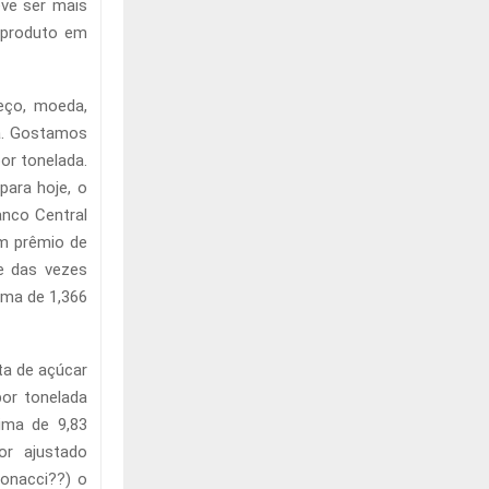
eve ser mais
 produto em
eço, moeda,
da. Gostamos
or tonelada.
para hoje, o
nco Central
m prêmio de
e das vezes
ima de 1,366
ta de açúcar
por tonelada
ima de 9,83
or ajustado
bonacci??) o