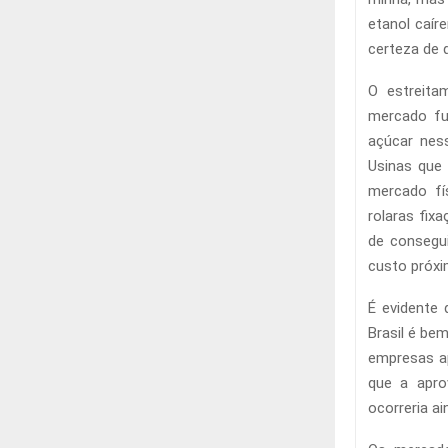
etanol caír
certeza de 
O estreit
mercado fu
açúcar nes
Usinas que
mercado fí
rolaras fix
de consegu
custo próxi
É evidente 
Brasil é be
empresas ap
que a apro
ocorreria a