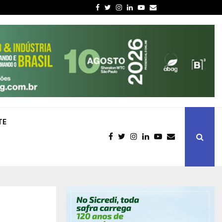
Facebook
Twitter
Instagram
Linkedin
Youtube
Email
TE