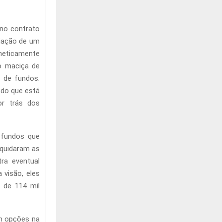
no contrato
ciação de um
neticamente
o maciça de
 de fundos.
do que está
or trás dos
 fundos que
iquidaram as
ra eventual
 visão, eles
 de 114 mil
m opções na