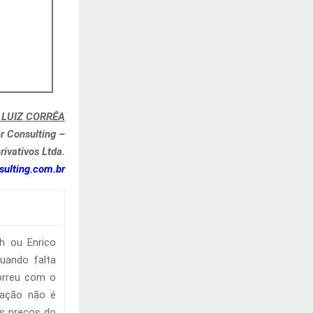
LUIZ CORRÊA
r Consulting –
ivativos Ltda.
ulting.com.br
h ou Enrico
quando falta
orreu com o
mação não é
s preços do