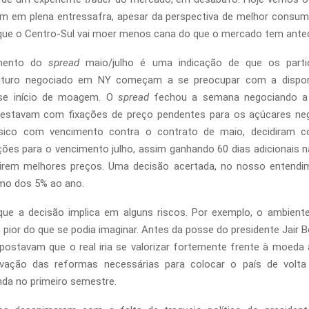
em em plena entressafra, apesar da perspectiva de melhor consu
que o Centro-Sul vai moer menos cana do que o mercado tem ante
amento do
spread
maio/julho é uma indicação de que os parti
turo negociado em NY começam a se preocupar com a disponi
se início de moagem. O
spread
fechou a semana negociando a 
 estavam com fixações de preço pendentes para os açúcares ne
sico com vencimento contra o contrato de maio, decidiram c
ações para o vencimento julho, assim ganhando 60 dias adicionais 
irem melhores preços. Uma decisão acertada, no nosso entendi
mo dos 5% ao ano.
que a decisão implica em alguns riscos. Por exemplo, o ambiente
m pior do que se podia imaginar. Antes da posse do presidente Jair B
ostavam que o real iria se valorizar fortemente frente à moeda
vação das reformas necessárias para colocar o país de volta 
inda no primeiro semestre.