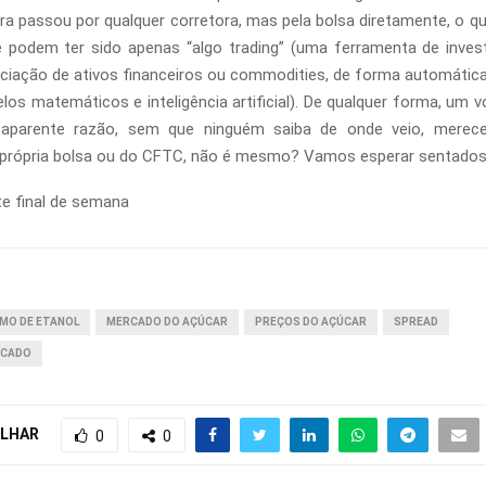
ra passou por qualquer corretora, mas pela bolsa diretamente, o qu
e podem ter sido apenas “algo trading” (uma ferramenta de inve
ociação de ativos financeiros ou commodities, de forma automátic
os matemáticos e inteligência artificial). De qualquer forma, um
aparente razão, sem que ninguém saiba de onde veio, merecer
 própria bolsa ou do CFTC, não é mesmo? Vamos esperar sentados
e final de semana
MO DE ETANOL
MERCADO DO AÇÚCAR
PREÇOS DO AÇÚCAR
SPREAD
RCADO
LHAR
0
0