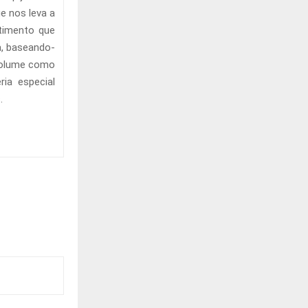
e nos leva a
stimento que
a, baseando-
 volume como
ia especial
.