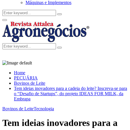
Máquinas e Implementos
Search
Search
for:
Facebook
Twitter
Instagram
Linkedin
Youtube
Email
Primary
Menu
Search
Search
for:
Home
PECUÁRIA
Bovinos de Leite
Tem ideias inovadores para a cadeia do leite? Inscreva-se para
o “Desafio de Startups”, do projeto IDEAS FOR MILK, da
Embrapa
Bovinos de Leite
Tecnologia
Tem ideias inovadores para a