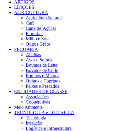
ARTIGOS
EDIÇÕES
AGRICULTURA
Agricultura Natural
Café
Cana-de-Açúcar
Florestais
Milho e Soja
Outros Grãos
PECUÁRIA
Abelhas
Aves e Suínos
Bovinos de Leite
Bovinos de Corte
Equinos e Muares
Ovinos e Caprinos
Peixes e Pescados
ENTIDADES DE CLASSE
Associações
Cooperativas
Meio Ambiente
TECNOLOGIA e LOGÍSTICA
Tecnologia
Irrigação
Logística e Infraestrutura