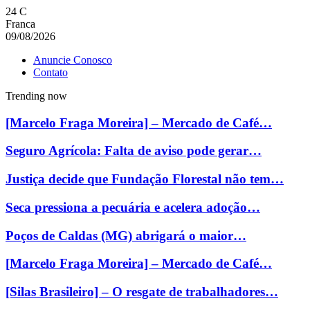
24
C
Franca
09/08/2026
Anuncie Conosco
Contato
Trending now
[Marcelo Fraga Moreira] – Mercado de Café…
Seguro Agrícola: Falta de aviso pode gerar…
Justiça decide que Fundação Florestal não tem…
Seca pressiona a pecuária e acelera adoção…
Poços de Caldas (MG) abrigará o maior…
[Marcelo Fraga Moreira] – Mercado de Café…
[Silas Brasileiro] – O resgate de trabalhadores…