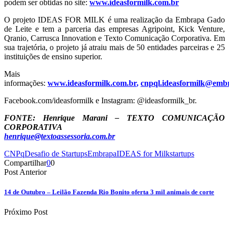
podem ser obtidas no site:
www.ideasformilk.com.br
O projeto IDEAS FOR MILK é uma realização da Embrapa Gado
de Leite e tem a parceria das empresas Agripoint, Kick Venture,
Qranio, Carrusca Innovation e Texto Comunicação Corporativa. Em
sua trajetória, o projeto já atraiu mais de 50 entidades parceiras e 25
instituições de ensino superior.
Mais
informações:
www.ideasformilk.com.br
,
cnpql.ideasformilk@emb
Facebook.com/ideasformilk e Instagram: @ideasformilk_br.
FONTE: Henrique Marani – TEXTO COMUNICAÇÃO
CORPORATIVA
henrique@textoassessoria.com.br
CNPq
Desafio de Startups
Embrapa
IDEAS for Milk
startups
Compartilhar
0
0
Post Anterior
14 de Outubro – Leilão Fazenda Rio Bonito oferta 3 mil animais de corte
Próximo Post