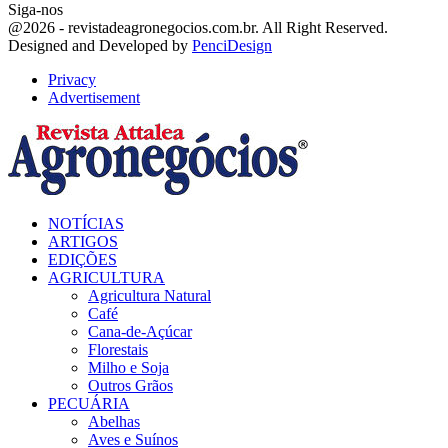
Siga-nos
Facebook
Twitter
Instagram
Linkedin
Youtube
Email
@2026 - revistadeagronegocios.com.br. All Right Reserved.
Designed and Developed by
PenciDesign
Privacy
Advertisement
Facebook
Twitter
Instagram
Linkedin
Youtube
Email
NOTÍCIAS
ARTIGOS
EDIÇÕES
AGRICULTURA
Agricultura Natural
Café
Cana-de-Açúcar
Florestais
Milho e Soja
Outros Grãos
PECUÁRIA
Abelhas
Aves e Suínos