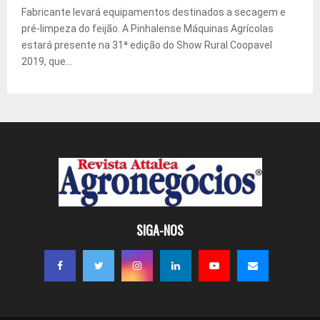
Fabricante levará equipamentos destinados a secagem e
pré-limpeza do feijão. A Pinhalense Máquinas Agrícolas
estará presente na 31ª edição do Show Rural Coopavel
2019, que...
SIGA-NOS