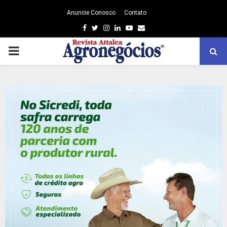
Anuncie Conosco
Contato
Facebook
Twitter
Instagram
Linkedin
Youtube
Email
PRIMARY
MENU