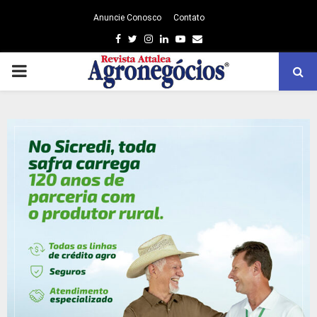
Anuncie Conosco
Contato
Facebook
Twitter
Instagram
Linkedin
Youtube
Email
PRIMARY
MENU