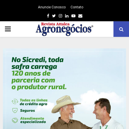
Anuncie Conosco
Contato
Facebook
Twitter
Instagram
Linkedin
Youtube
Email
PRIMARY
MENU