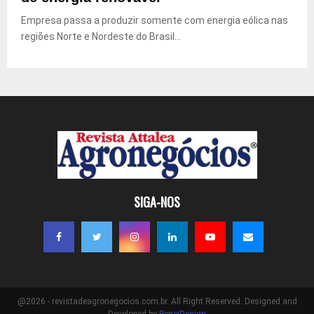
Empresa passa a produzir somente com energia eólica nas
regiões Norte e Nordeste do Brasil...
SIGA-NOS
@2026 - revistadeagronegocios.com.br. All Right Reserved. Designed and