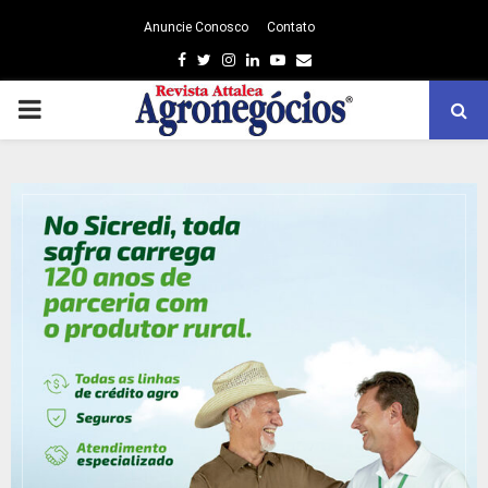
Anuncie Conosco
Contato
Facebook
Twitter
Instagram
Linkedin
Youtube
Email
PRIMARY
MENU